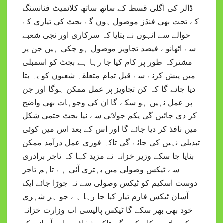
ڈالر کی اگلی قسط کے ساتھ ساتھ کلائمیٹ فنانسنگ
کے تحت بھی فنڈز موصول ہوں گے بجٹ کی تیاری کے
حوالے سے انہوں نے بتایا کہ سرکاری اور نجی شعبے
سے اٹھانوے فیصد تجاویز موصول ہو چکی ہیں جن پر
مشترکہ طور پر کام کیا جا رہا ہے بجٹ کو اسمبلی
میں پیش کرنے سے قبل تمام متعلقہ شعبوں کو یہ بتا
دیا جائے گا کہ کن تجاویز پر عمل ممکن ہوگا اور جن
پر عمل نہیں ہو سکے گا ان کی وجوہات بھی واضح
کر دی جائیں گی یکم جولائی سے نیا بجٹ حتمی شکل
میں نافذ کر دیا جائے گا اور اس کے بعد اس میں کوئی
تبدیلی نہیں کی جائے گی تاکہ فوری عمل درآمد ممکن
بنایا جا سکے وزیر خزانہ نے مزید کہا کہ تاجر برادری
سے ٹیکس وصولی میں بہتری آئی ہے تاہم تاجر
دوست اسکیم کو ٹیکس وصولی سے نہ جوڑا جائے ایک
آسان ٹیکس فارم تیار کیا جا رہا ہے جو ہر شہری
خود بھی بھر سکے گا ٹیکس پالیسی اب وزارت خزانہ
کے ماتحت کام کرے گی تاکہ شفافیت اور آسانی کو