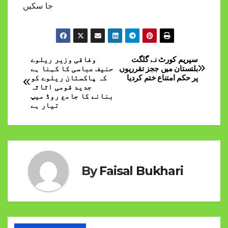
جا سکیں
سپریم کورٹ نے گلگت
وفاقی وزیر ریلوے
Post
بلتستان میں ججز تقرریوں
حنیف عباسی کا کہنا ہے
پر حکم امتناع ختم کردیا
کہ پاکستان ریلوے کو
navigation
جدید قومی اثاثہ
بنانے کا جامع روڈ میپ
تیار ہے
By
Faisal Bukhari