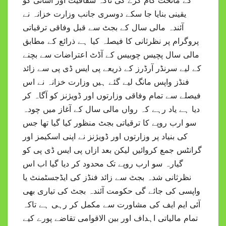
یقینی بنایا جا سکے دوسری جانب وزارت خزانہ نے
آئندہ مالی سال کے بجٹ سے قبل وفاقی ترقیاتی
پروگرام پر نظرثانی کا فیصلہ کیا ہے ذرائع کے مطابق
مالی سال پچیس چوبیس کے آڈٹ اعتراضات سے بچنے
کے لیے سرنڈر آرڈرز کے ذریعے پی ایس ڈی پی سے زائد
فنڈز واپس مانگ لیے گئے ہیں وزارت خزانہ نے اس
فیصلے سے تمام وفاقی وزارتوں اور ڈویژنز کو آگاہ کر
دیا ہے یاد رہے کہ رواں مالی سال کے آغاز میں چودہ
سو ارب روپے کا ترقیاتی بجٹ منظور کیا گیا تھا جس
کی بنیاد پر وزارتوں اور ڈویژنز نے اپنی اسکیمز اور
گرانٹس جمع کروائیں لیکن بعد ازاں پی ایس ڈی پی کو
گیارہ سو ارب روپے تک محدود کر دیا گیا اب اس
نظرثانی شدہ بجٹ سے زائد فنڈز کی ایڈجسٹمنٹ یا
واپسی کی جائے گی حکومت آئندہ بجٹ کی تیاری بھی
آئی ایم ایف کی مشاورت سے مکمل کر رہی ہے تاکہ
تمام مالیاتی اہداف اور بین الاقوامی تقاضے پورے کیے