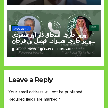
اردو نیوز اپڈیٹس
وزیر خارجہ اسحاق ڈار اور سعودی
وزیر خارجہ شہزادہ فیصل بن فرحان
کے درمیان ٹیلیفونک رابطہ
AUG 10, 2026
FAISAL BUKHARI
Leave a Reply
Your email address will not be published.
Required fields are marked
*