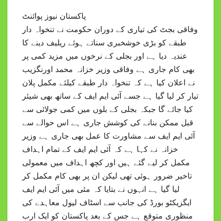
پاکستان نیوز پوائنٹ
وفاقی بجٹ کی تیاری کے دوران حکومت نے تنخواہ دار
طبقے کو بڑی خوشخبری سناتے ہوئے ریلیف دینے کا
عندیہ دیا ہے اور بجلی کے نرخوں میں مزید کمی پر
بھی کام جاری ہے وفاقی وزیر خزانہ محمد اورنگزیب
نے اعلان کیا ہے کہ تنخواہ دار طبقے کیلئے مکمل پلان
تیار کر لیا گیا ہے جسے آئی ایم ایف کے ساتھ بھی شیئر
کیا جائے گا جبکہ بجلی کے بلوں میں کمی جولائی سے
قبل ممکن بنانے کی کوشش جاری ہے اس حوالے سے
آئی ایم ایف سے مشاورت کا عمل بھی جاری ہے وزیر
خزانہ نے کہا ہے کہ آئی ایم ایف کے تمام اہداف
مکمل کر لیے گئے ہیں اور کچھ اہداف میں معمولی
تاخیر ضرور ہوئی تھی لیکن ان پر بھی کام مکمل کر
لیا گیا ہے انہوں نے بتایا کہ مئی میں آئی ایم ایف
ایگزیکٹو بورڈ کی جانب سے اسٹاف لیول معاہدے کی
منظوری متوقع ہے جس کے بعد پاکستان کو ایک ارب