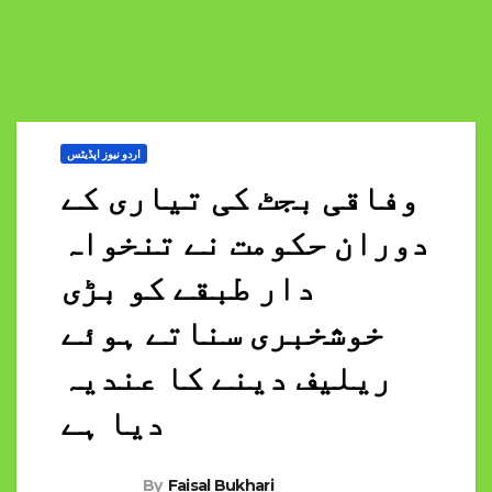
اردو نیوز اپڈیٹس
وفاقی بجٹ کی تیاری کے
دوران حکومت نے تنخواہ
دار طبقے کو بڑی
خوشخبری سناتے ہوئے
ریلیف دینے کا عندیہ
دیا ہے
By
Faisal Bukhari