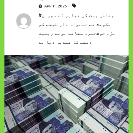
APR 11, 2025
#وفاقی بجٹ کی تیاری کے دوران
حکومت نے تنخواہ دار طبقے کو
بڑی خوشخبری سناتے ہوئے ریلیف
دینے کا عندیہ دیا ہے