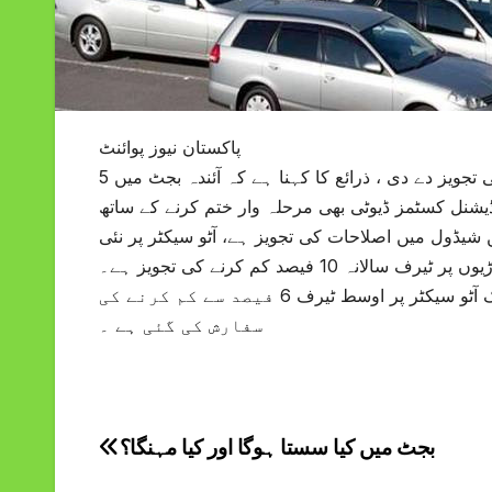
پاکستان نیوز پوائنٹ
حکومت نے آئی ایم ایف کو پرانی گاڑیوں کی درآمد پر ٹیکسز کم کرنے کی تجویز دے دی ، ذرائع کا کہنا ہے کہ آئندہ بجٹ میں 5
ڈیشنل کسٹمز ڈیوٹی بھی مرحلہ وار ختم کرنے کے ساتھ
شیڈول میں اصلاحات کی تجویز ہے، آٹو سیکٹر پر نئی
ریگولیٹری ڈیوٹیز لاگو نہ کرنے کی سفارش کی گئی ہے جب کہ پرانی گاڑیوں پر ٹیرف سالانہ 10 فیصد کم کرنے کی تجویز ہے۔
آٹو سیکٹر پر نان ٹیرف رکاوٹوں کو ختم کرنے کی سفارش ہے اور 2030 تک آٹو سیکٹر پر اوسط ٹیرف 6 فیصد سے کم کرنے کی
سفارش کی گئی ہے ۔
بجٹ میں کیا سستا ہوگا اور کیا مہنگا؟
Post