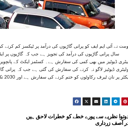
سال پرانی گاڑیوں کی درآمد کی تجویز ہے جب کہ گاڑیوں پر ای
یٹری ڈیوٹیز میں بھی کمی کی سفارش ہے۔ کسٹمز ایکٹ کے پانچویں 
وتوا نظریے سے پورے خطے کو خطرات لاحق ہیں
 آصف زرداری