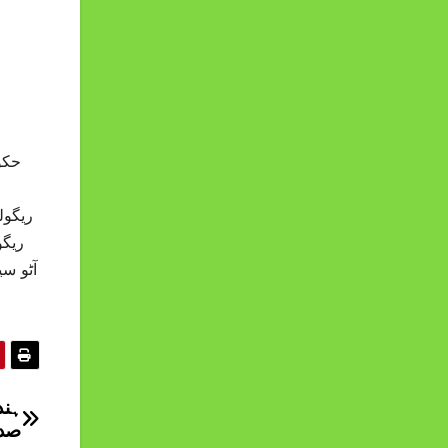
ریگول
ہند
صدر