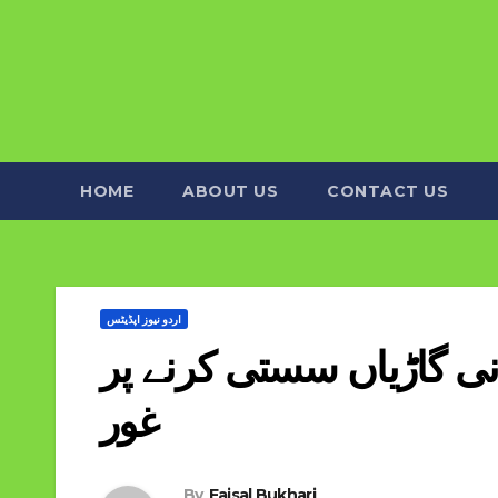
HOME
ABOUT US
CONTACT US
اردو نیوز اپڈیٹس
ی گاڑیاں سستی کرنے پر
غور
By
Faisal Bukhari