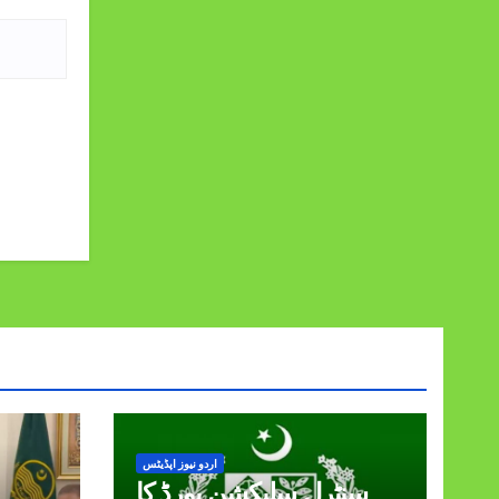
اردو نیوز اپڈیٹس
سنٹرل سلیکشن بورڈ کا