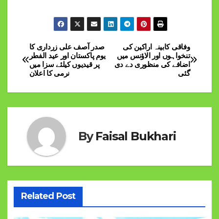
وفاقی کابینہ اراکین کی
صدر آصف علی زرداری کا
Post
تنخواہوں اور الاؤنس میں
یوم پاکستان اور عید الفطر
اضافے کی منظوری دے دی
پر قیدیوں کیلئے سزا میں
navigation
گئی
نرمی کا اعلان
By
Faisal Bukhari
Related Post