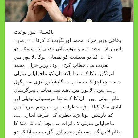
پاکستان نیوز پوائنٹ
وفاقی وزیر خزانہ محمد اورنگزیب کا کہنا ہے ہمارے
پاس زیادہ وقت نہیں، موسمیاتی تبدیلی کے مسئلہ کو
حل نہ کیا تو معیشت کو نقصان ہوگا۔لاہور میں
تقریب سے خطاب کرتے ہوئے وزیر خزانہ محمد
اورنگزیب کا کہنا تھا پاکستان کو ماحولیاتی تبدیلی
جیسے چینلجز کا سامنا ہے ، گلیشیئرز تیزی سے پگھل
رہے ہیں ، لاہور میں دھند سے معاشی سرگرمیاں
متاثر ہوتی ہیں ۔ان کا کہنا تھا موسمیاتی تبدیلی اور
آبادی ملک کیلئے بڑے خطرات ہیں ، موسم سرما میں
کم بارشیں ہونا بڑے خطرے کی طرف اشارہ ہے،
ماحولیاتی تبدیلی کے اثرات سے بچنے کے لئے فنڈ کا
نظام لائیں گے ۔سینیٹر محمد اور نگزیب نے بتایا کہ دو