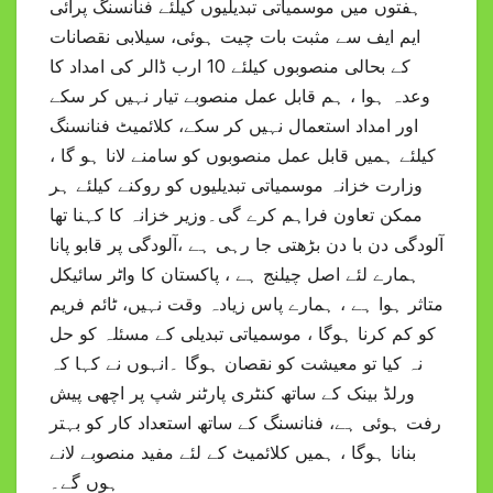
ہفتوں میں موسمیاتی تبدیلیوں کیلئے فنانسنگ پرآئی
ایم ایف سے مثبت بات چیت ہوئی، سیلابی نقصانات
کے بحالی منصوبوں کیلئے 10 ارب ڈالر کی امداد کا
وعدہ ہوا ، ہم قابل عمل منصوبے تیار نہیں کر سکے
اور امداد استعمال نہیں کر سکے، کلائمیٹ فنانسنگ
کیلئے ہمیں قابل عمل منصوبوں کو سامنے لانا ہو گا ،
وزارت خزانہ موسمیاتی تبدیلیوں کو روکنے کیلئے ہر
ممکن تعاون فراہم کرے گی۔وزیر خزانہ کا کہنا تھا
آلودگی دن با دن بڑھتی جا رہی ہے ،آلودگی پر قابو پانا
ہمارے لئے اصل چیلنج ہے ، پاکستان کا واٹر سائیکل
متاثر ہوا ہے ، ہمارے پاس زیادہ وقت نہیں، ٹائم فریم
کو کم کرنا ہوگا ، موسمیاتی تبدیلی کے مسئلہ کو حل
نہ کیا تو معیشت کو نقصان ہوگا ۔انہوں نے کہا کہ
ورلڈ بینک کے ساتھ کنٹری پارٹنر شپ پر اچھی پیش
رفت ہوئی ہے، فنانسنگ کے ساتھ استعداد کار کو بہتر
بنانا ہوگا ، ہمیں کلائمیٹ کے لئے مفید منصوبے لانے
ہوں گے۔