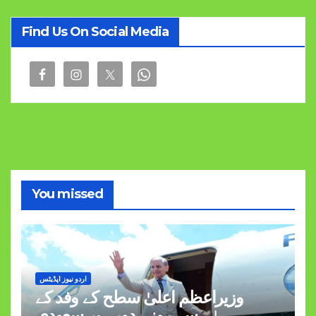
Find Us On Social Media
You missed
اردو نیوز اپڈیٹس
وزیراعظم اعلیٰ سطح کے وفد کے
ہمراہ سہ روزہ دورہ پر سعودی