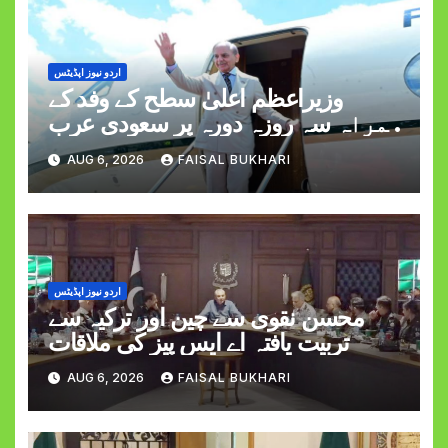
اردو نیوز اپڈیٹس
وزیراعظم اعلیٰ سطح کے وفد کے
ہمراہ سہ روزہ دورہ پر سعودی عرب
روانہ
AUG 6, 2026
FAISAL BUKHARI
اردو نیوز اپڈیٹس
محسن نقوی سے چین اور ترکیہ سے
تربیت یافتہ اے ایس پیز کی ملاقات
AUG 6, 2026
FAISAL BUKHARI