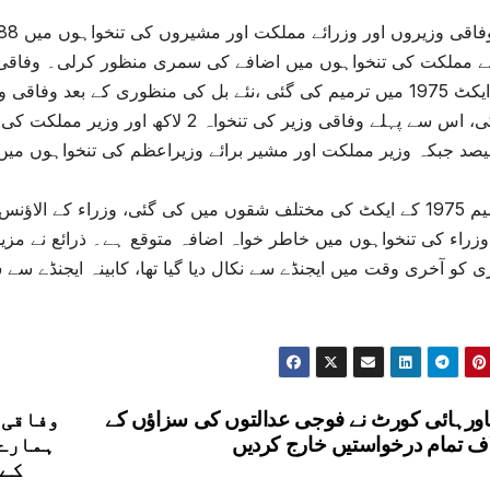
ے مملکت کی تنخواہوں میں اضافے کی سمری منظور کرلی۔ وفاقی وز
ترمیم 1975 کے ایکٹ کی مختلف شقوں میں کی گئی، وزراء کے الا
وزراء کی تنخواہوں میں خاطر خواہ اضافہ متوقع ہے۔ ذرائع نے مزید
 کو آخری وقت میں ایجنڈے سے نکال دیا گیا تھا، کابینہ ایجنڈے سے س
ورہائی کورٹ نے فوجی عدالتوں کی سزاؤں کے
وفاقی 
ف تمام درخواستیں خارج کردیں
ہمارے 
کے 