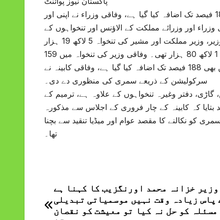
پاکستان نیوز پوائنٹ
وفاقی وزیروں اور وزرائے مملکت اور مشیروں کی تنخواہوں میں 188 فیصد تک اضافہ کیا گیا ہے، وفاقی وزراء نے اپنی اور
راء اور وزرائے مملکت کے الاؤنس اور تنخواہوں کے
ایکٹ 1975 میں ترمیم کی گئی ،نئے بل کی منظوری کے بعد وفاقی وزیر، وزیر مملکت اور مشیر کی تنخواہ 5 لاکھ 19 ہزار
ہوگی، اس سے پہلے وفاقی وزیر کی تنخواہ 2 لاکھ اور وزیر مملکت کی 1 لاکھ 80 ہزار تھی۔ وفاقی وزیر کی تنخواہ میں 159
فیصد جبکہ وزیر مملکت اور مشیر برائے وزیراعظم کی تنخواہوں میں بھی 188 فیصد تک اضافہ کیا گیا ہے، وفاقی کابینہ نے
سرکولیشن کے ذریعے سمری کی منظوری دے دی۔
ؤنس، گاڑی، دفتر وغیرہ تنخواہوں کے علاوہ ہے، ترمیم کے
 بتایا کہ کابینہ کے چار فروری کے اجلاس سے مذکورہ
مری کو نکالنے کا مقصد عوام اور میڈیا تنقید سے بچنا
تھا۔
وزیر خزانہ محمد اورنگزیب کا کہنا ہے
Post
پاس زیادہ وقت نہیں موسمیاتی تبدیلی
navigation
مسئلہ کو حل نہ کیا تو معیشت کو نقصان