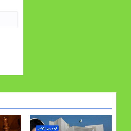
اردو نیوز اپڈیٹس