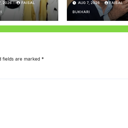
, 2026
FAISAL
AUG 7, 2026
FAISAL
راعلیٰ مراد علی شاہ
I
BUKHARI
d fields are marked
*