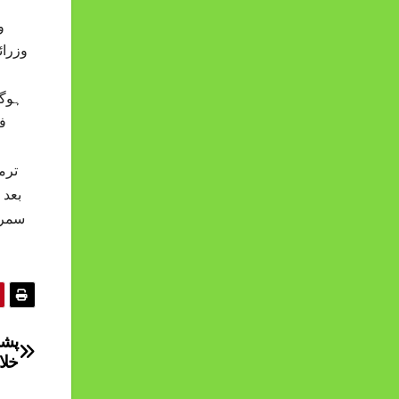
وزرائ
بعد 
سمری
پشا
خلا