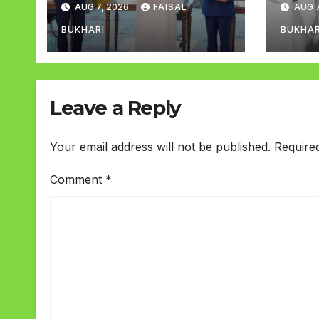
AUG 7, 2026
FAISAL
AUG 7
تصور ہوگا
BUKHARI
BUKHAR
Leave a Reply
Your email address will not be published.
Require
Comment
*