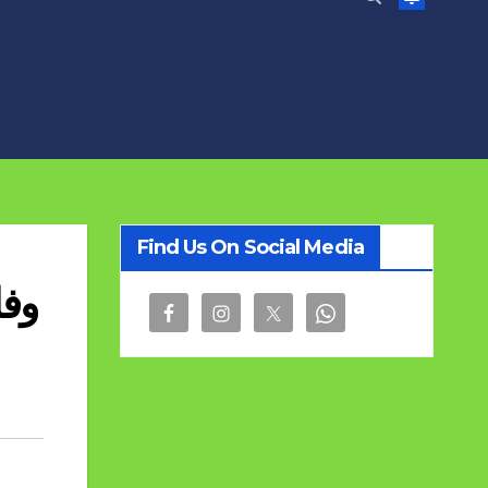
Find Us On Social Media
وفا