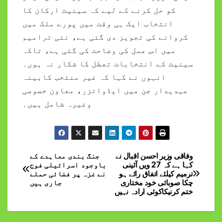
کو حل کرنے کے لیے کہ سینیٹ ارکان کا
انتخاب ایک ہی وقت میں پورے ملک میں
کروانے کی تجویز دی گئی ہے، نئی ترامیم
میں اس عمل کی وضاحت کی گئی ہے، تاکہ
سینیٹ کے انتخابات تعطل کا شکار نہ ہوں۔
انہوں نے کہا کہ غیر منتخب کابینہ
عہدیدار جن میں ایڈوائزر، معاون خصوصی
وغیرہ شامل ہیں۔
وفاقی وزیر احسن اقبال نے
جنگ بندی معاہدے کے
Post
کہا ہے کہ 27 ویں آئینی
باوجود اسرائیلی فوج
ترمیم کیلئے اتفاق رائے ہو
نے غزہ پر فضائی حملے
navigation
چکا صوبائی خود مختاری
جاری ہیں
ختم کرنیکاکوئی ارادہ نہیں