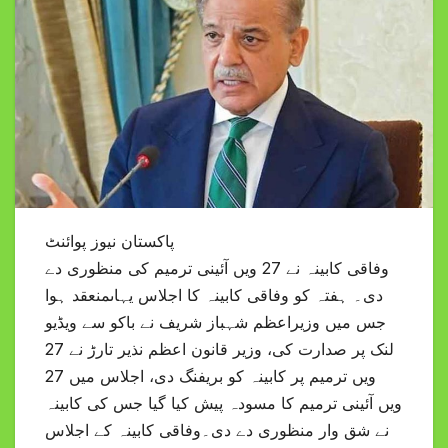
پاکستان نیوز پوائنٹ
وفاقی کابینہ نے 27 ویں آئینی ترمیم کی منظوری دے
دی۔ ہفتہ کو وفاقی کابینہ کا اجلاس یہاںمنعقد ہوا
جس میں وزیراعظم شہباز شریف نے باکو سے ویڈیو
لنک پر صدارت کی، وزیر قانون اعظم نذیر تارڑ نے 27
ویں ترمیم پر کابینہ کو بریفنگ دی، اجلاس میں 27
ویں آئینی ترمیم کا مسودہ پیش کیا گیا جس کی کابینہ
نے شق وار منظوری دے دی۔وفاقی کابینہ کے اجلاس