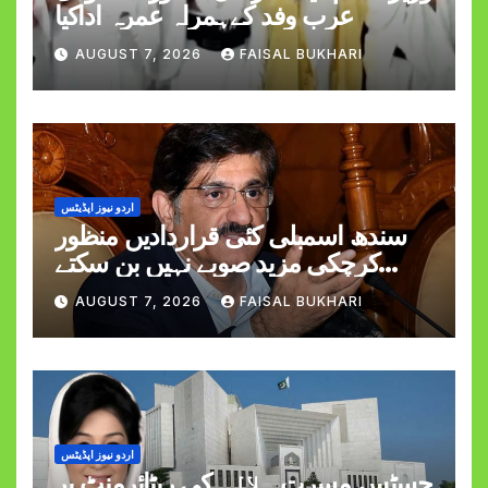
عرب وفد کےہمراہ عمرہ اداکیا
AUGUST 7, 2026
FAISAL BUKHARI
اردو نیوز اپڈیٹس
سندھ اسمبلی کئی قراردادیں منظور
کرچکی مزید صوبے نہیں بن سکتے
وزیراعلیٰ مراد علی شاہ
AUGUST 7, 2026
FAISAL BUKHARI
اردو نیوز اپڈیٹس
جسٹس مسرت ہلالی کی ریٹائرمنٹ پر