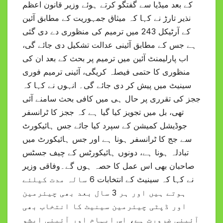
کے بعد میڈیا سے گفتگو کرتے ہوئے وزیر قانون اعظم
نذیر تارڑ نے کہا کہ میثاق جمہوریت کے مطابق آئین
کے آرٹیکل 243 میں ترمیم کی منظوری دے دی گئی
ہے جس کے مطابق آئینی عدالت تشکیل دی جائے گی،
اب پارلیمنٹ آئین میں ترمیم پر بحث کے بعد ان کی
منظوری کا حتمی فیصلہ کریگی، آئینی ترمیم فوری
سینیٹ میں پیش کر دی جائے گی۔ انہوں نے کہا کہ
ججز کی تقرری پر حال ہی میں کافی بحث سامنے آئی
تھی، بل میں تجویز کیا گیا ہے کہ ججز کا ٹرانسفر
جوڈیشل کمیشن کے سپرد کیا جائے جس ہائیکورٹ
سے جج کا ٹرانسفر ہونا ہے اور جس ہائیکورٹ میں
تبادلہ ہونا ہے، دونوں ہائیکورٹس کے چیف جسٹس
صاحبان بھی اس عمل کا حصہ ہوں گے۔وفاقی وزیر
نے کہا کہ سینیٹ کے انتخابات 6 سالہ مدت کیلئے
ہوتے ہیں اور ہر 3 سال بعد بھی چیئرمین
اور ڈپٹی چیئرمین سینیٹ کا انتخاب بھی
آئینی ضرورت ہے، اس ابہام اور آئینی ایشو