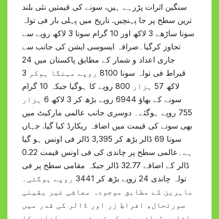
سنگین اثرات پڑرہے ہیں، سونے کی قیمتیں نئی بلند
ترین سطح پر جا پہنچیں. تاریخ میں پہلی بار فی تولہ
سونا ساڑھے 3 لاکھ اور 10 گرام سونا 3 لاکھ روپے سے
تجاوز کرگیا۔صرافہ ایسوسی ایشن کی جانب سے
جاری اعداد و شمار کے مطابق پاکستان میں 24
قیراط فی تولہ سونا 8100 روپے مہنگا ہوکر 3
لاکھ 57 ہزار 800 روپے کا ہوگیا جبکہ 10 گرام
سونے کے بھاؤ 6944 روپے بڑھ کر 3 لاکھ 6 ہزار
755 روپے ہوگئے۔ دوسری جانب عالمی مارکیٹ میں
بھی سونے کی قیمت میں اضافہ ریکارڈ کیا گیا. جہاں
سونا 69 ڈالر بڑھ کر 3,395 ڈالر فی اونس ہو گیا
ہے۔عالمی سطح پر چاندی کی فی اونس قیمت 0.22
ڈالر کے اضافے 32.77 ڈالر جبکہ مقامی سطح پر فی
تولہ چاندی 24 روپے بڑھ کر 3441 روپے ہوگئی۔
ماہرین کے مطابق موجودہ معاشی غیر یقینی
صورتحال، افراطِ زر اور ڈالر کی قدر میں
اتار چڑھاؤ سونے کی قیمتوں میں اضافے کا