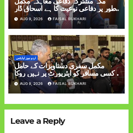
مکہ مشترکہ دفاعی معاہدہ مکمل
طور پر دفاعی نوعیت کا ہے اسحاق ڈار
کی وضاحت
AUG 9, 2026
FAISAL BUKHARI
اردو نیوز اپڈیٹس
مکمل سفری دستاویزات کے حامل
کسی مسافر کو ایئرپورٹ پر نہیں روکا
جائے گا وزیر داخلہ
AUG 9, 2026
FAISAL BUKHARI
Leave a Reply