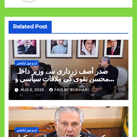
Related Post
اردو نیوز اپڈیٹس
صدر آصف زرداری سے وزیر داخلہ
محسن نقوی کی ملاقات سیاسی و
قومی امور پر گفتگو
AUG 9, 2026
FAISAL BUKHARI
اردو نیوز اپڈیٹس