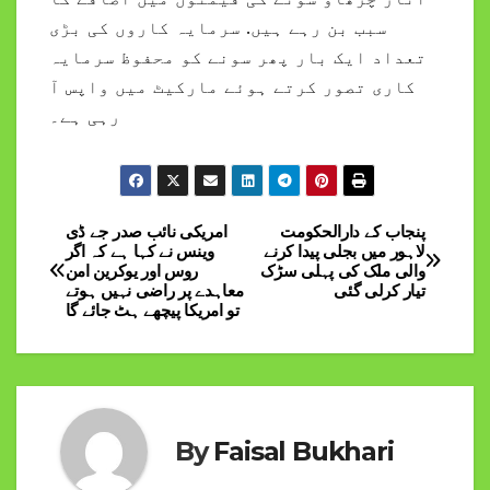
سبب بن رہے ہیں. سرمایہ کاروں کی بڑی
تعداد ایک بار پھر سونے کو محفوظ سرمایہ
کاری تصور کرتے ہوئے مارکیٹ میں واپس آ
رہی ہے۔
پنجاب کے دارالحکومت
امریکی نائب صدر جے ڈی
Post
لاہور میں بجلی پیدا کرنے
وینس نے کہا ہے کہ اگر
والی ملک کی پہلی سڑک
روس اور یوکرین امن
navigation
تیار کرلی گئی
معاہدے پر راضی نہیں ہوتے
تو امریکا پیچھے ہٹ جائے گا
By
Faisal Bukhari