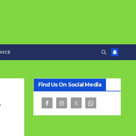
VICE
Find Us On Social Media
پ