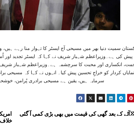
کستان سمیت دنیا بھر میں مسیحی آج ایسٹر کا تہوار منا رہے ہیں، 
پیش کی ہے۔وزیراعظم شہباز شریف نے کہا کہ ایسٹر تجدید اور اُم
مت، انکساری اور محبت کا سرچشمہ ہے۔وزیراعظم شہباز شریف نے
مایاں کردار کو خراجِ تحسین پیش کیا۔ انہوں نے کہا کہ مسیحی برا
سرمایہ ہیں، یقین ہے مسیحی برادری پُرامن، خوشحا
آٹے کے بعد گھی کی قیمت میں بھی بڑی کمی آ گئی
امریک
خلاف 