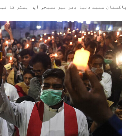
#پاکستان سمیت دنیا بھر میں مسیحی آج ایسٹر کا تہ