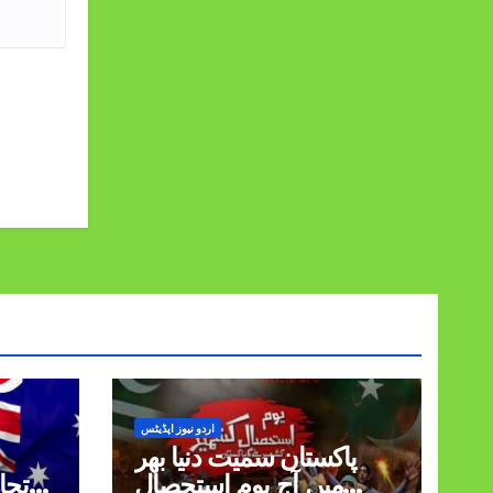
اردو نیوز اپڈیٹس
پاکستان سمیت دنیا بھر
میں آج یومِ استحصالِ
تجا