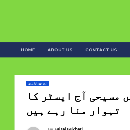
HOME
ABOUT US
CONTACT US
اردو نیوز اپڈیٹس
 مسیحی آج ایسٹر کا
تہوار منا رہے ہیں
By
Faisal Bukhari