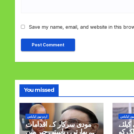
Save my name, email, and website in this brow
You missed
یوز اپڈیٹس
اردو نیوز اپڈیٹس
کیلئے
مودی سرکار کے اقدامات
ک کو
نے بھارتی ریاستی جبر میں