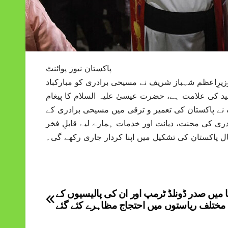
پاکستان نیوز پوائنٹ
وزیرِاعظم شہباز شریف نے مسیحی برادری کو مبارکباد
ید کی علامت ہے، حضرت عیسیٰ علیہ السلام کا پیغام
 پاکستان کی تعمیر و ترقی میں مسیحی برادری کے
دری کی محنت، دیانت اور خدمات ہمارے لیے قابلِ فخر
ل پاکستان کی تشکیل میں اپنا کردار جاری رکھے گی۔
ا میں صدر ڈونلڈ ٹرمپ اور ان کی پالیسیوں کے
Post
مختلف ریاستوں میں احتجاج مظاہرے کئے گئے
navigation