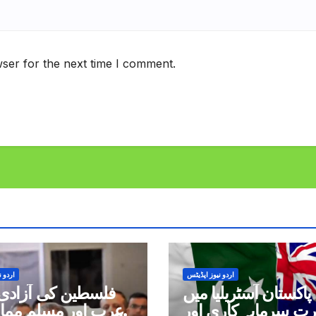
ser for the next time I comment.
اردو نیوز اپڈیٹس
اردو ن
پاکستان آسٹریلیا میں
فلسطین کی آزادی 
رت سرمایہ کاری اور
عرب اور مسلم ممال