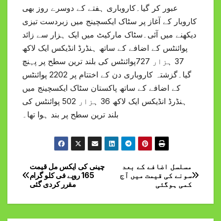
عبور کر گیا۔کاروباری ہفتے کے دوسرے روز بھی
کاروبار کے آغاز پر سٹاک ایکسچینج میں زبردست تیزی
دیکھنے میں آئی۔سٹاک مارکیٹ میں ایک ہزار سے زائد
پوائنٹس کے اضافے کے ساتھ ہنڈرڈ انڈیکس ایک لاکھ
37 ہزار 727پوائنٹس کی بلند ترین سطح پر پہنچ
گیا۔گزشتہ کاروباری دن کے اختتام پر 2202 پوائنٹس
کے اضافے کے ساتھ پاکستان سٹاک ایکسچینج میں
ہنڈرڈ انڈیکس ایک لاکھ 36 ہزار 502 پوائنٹس کی
بلند ترین سطح پر بند ہوا تھا۔
مسلسل اضافے کے بعد
چینی کی ایکس مل قیمت
Post
سونے کی قیمت میں آج
165 روپے فی کلو گرام
کمی ہوگئی
مقرر کردی گئی
navigation