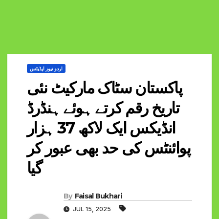
اردو نیوز اپڈیٹس
پاکستان سٹاک مارکیٹ نئی
تاریخ رقم کرتے ہوئے ہنڈرڈ
انڈیکس ایک لاکھ 37 ہزار
پوائنٹس کی حد بھی عبور کر
گیا
By
Faisal Bukhari
JUL 15, 2025