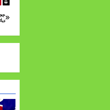
ججز
دبا