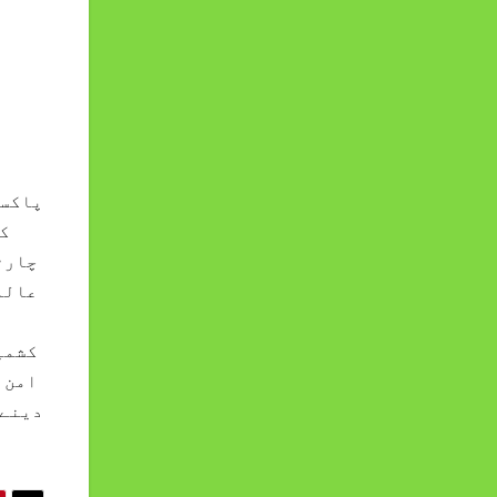
پاکست
ک
چارٹ
عالم
کشمی
امن 
دینے 