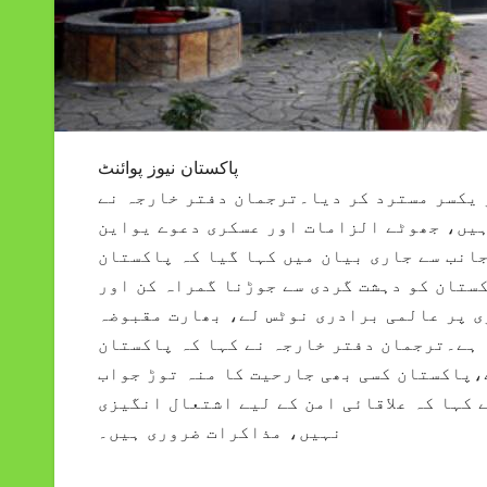
پاکستان نیوز پوائنٹ
یکسر مسترد کر دیا۔ترجمان دفتر خارجہ نے
ہیں، جھوٹے الزامات اور عسکری دعوے یواین
جانب سے جاری بیان میں کہا گیا کہ پاکستان
کستان کو دہشت گردی سے جوڑنا گمراہ کن اور
ی پر عالمی برادری نوٹس لے، بھارت مقبوضہ
 ہے۔ترجمان دفتر خارجہ نے کہا کہ پاکستان
،پاکستان کسی بھی جارحیت کا منہ توڑ جواب
 کہا کہ علاقائی امن کے لیے اشتعال انگیزی
نہیں، مذاکرات ضروری ہیں۔