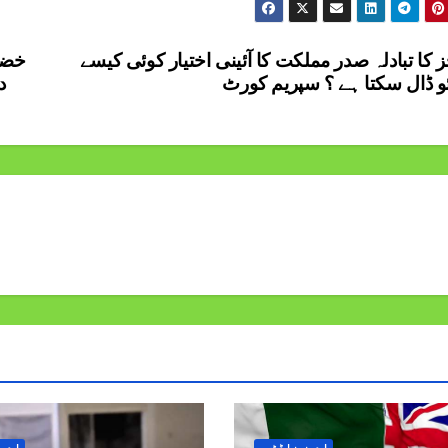
 کا تبادلہ صدر مملکت کا آئینی اختیار کوئی کیسے
ئو ڈال سکتا ہے ؟ سپریم کورٹ
د