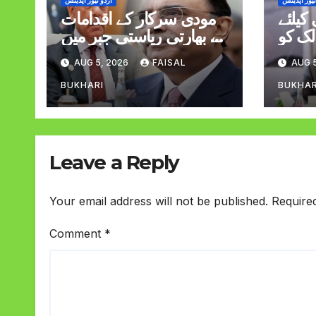
نیوز اپڈیٹس
اردو نیوز اپڈیٹس
کیلئے
مودی سرکار کے اقدامات
لک کو
نے بھارتی ریاستی جبر میں
ا کرنا
اضافہ کیا صدر وزیراعظم
AUG 5, 2026
FAISAL
AUG 5
 ڈار
BUKHARI
BUKHAR
Leave a Reply
Your email address will not be published.
Require
Comment
*