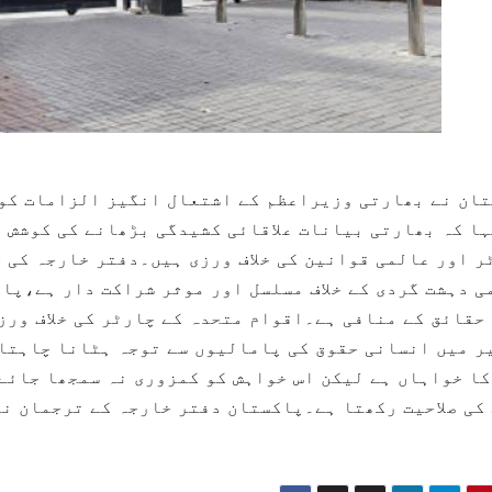
ان نے بھارتی وزیراعظم کے اشتعال انگیز الزامات کو 
ہا کہ بھارتی بیانات علاقائی کشیدگی بڑھانے کی کوشش 
ر اور عالمی قوانین کی خلاف ورزی ہیں۔دفتر خارجہ کی 
ی دہشت گردی کے خلاف مسلسل اور موثر شراکت دار ہے،پا
حقائق کے منافی ہے۔اقوام متحدہ کے چارٹر کی خلاف ورز
ر میں انسانی حقوق کی پامالیوں سے توجہ ہٹانا چاہتا
کا خواہاں ہے لیکن اس خواہش کو کمزوری نہ سمجھا جائے
کی صلاحیت رکھتا ہے۔پاکستان دفتر خارجہ کے ترجمان نے