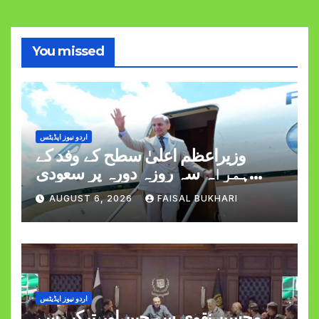
You missed
اردو نیوز اپڈیٹس
وزیراعظم اعلیٰ سطح کے وفد کے
ہمراہ سہ روزہ دورہ پر سعودی
عرب روانہ
AUGUST 6, 2026
FAISAL BUKHARI
اردو نیوز اپڈیٹس
محسن نقوی سے چین اور ترکیہ سے