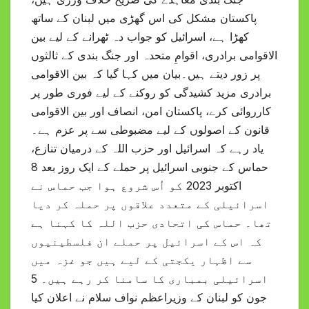
پاکستان مشکل کی اس گھڑی میں لبنان کے ساتھ
کھڑا ہے، اسرائیل کو جواب دہ ٹھرانے کے لیے بین
الاقوامی برادری، اقوامِ متحدہ اور جنگ بندی کے ثالثوں
پر زور دیتے ہیں۔بیان میں کہا گیا کہ بین الاقوامی
برادری مزید کشیدگی کو روکنے کے لیے فوری طور پر
کارروائی کرے، پاکستان امن، انصاف اور بین الاقوامی
قانون کے اصولوں کے لیے مضبوطی سے پر عزم ہے۔
یاد رہے کہ اسرائیل اور حزب اللہ کے درمیان تنازع،
حماس کے جنوبی اسرائیل پر حملے کے ایک روز بعد 8
اکتوبر 2023 کو اُس شروع ہوا جب حماس نے
اسرائیلی کے متعدد علاقوں پر حملہ کر دیا
تھا۔ حماس کی اتحادی حزب اللہ کا کہنا ہے
کہ اس کے اسرائیل پر حملے ان فلسطینیوں
سے اظہار یکجتی کے لیے ہیں جو غزہ میں
اسرائیلی بمباری کا سامنا کر رہے ہیں۔ 5
جون کو لبنان کے وزیراعظم نواف سلام نے اعلان کیا