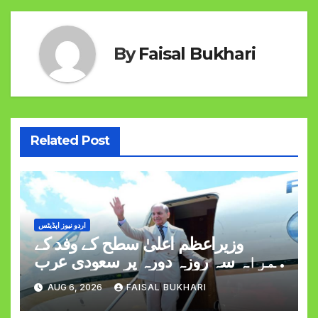
By
Faisal Bukhari
Related Post
اردو نیوز اپڈیٹس
وزیراعظم اعلیٰ سطح کے وفد کے
ہمراہ سہ روزہ دورہ پر سعودی عرب
روانہ
AUG 6, 2026
FAISAL BUKHARI