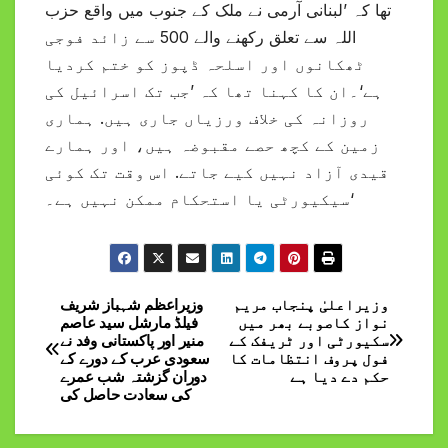
تھا کہ ’لبنانی آرمی نے ملک کے جنوب میں واقع حزب
اللہ سے تعلق رکھنے والے 500 سے زائد فوجی
ٹھکانوں اور اسلحہ ڈپوز کو ختم کردیا
ہے‘۔ان کا کہنا تھا کہ ’جب تک اسرائیل کی
روزانہ کی خلاف ورزیاں جاری ہیں. ہماری
زمین کے کچھ حصے مقبوضہ ہیں، اور ہمارے
قیدی آزاد نہیں کیے جاتے. اس وقت تک کوئی
سیکیورٹی یا استحکام ممکن نہیں ہے۔‘
وزیراعلیٰ پنجاب مریم
وزیراعظم شہباز شریف
Post
نواز کاصوبے بھر میں
فیلڈ مارشل سید عاصم
سکیورٹی اور ٹریفک کے
منیر اور پاکستانی وفد نے
navigation
فول پروف انتظامات کا
سعودی عرب کے دورے کے
حکم دے دیا ہے
دوران گزشتہ شب عمرے
کی سعادت حاصل کی