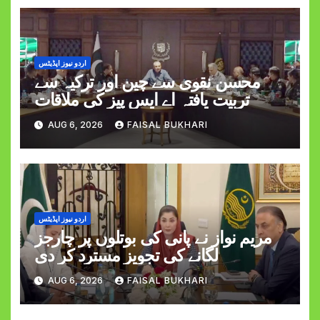
اردو نیوز اپڈیٹس
محسن نقوی سے چین اور ترکیہ سے
تربیت یافتہ اے ایس پیز کی ملاقات
AUG 6, 2026
FAISAL BUKHARI
اردو نیوز اپڈیٹس
مریم نواز نے پانی کی بوتلوں پر چارجز
لگانے کی تجویز مسترد کر دی
AUG 6, 2026
FAISAL BUKHARI