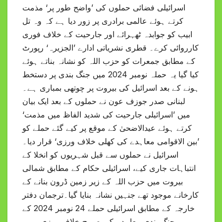
اسرائیلی فضائی حملوں کی ’واضح طور پر‘ مذمت
کرتے ہوئے عالمی برادری پر زور دیا ہے کہ وہ تل
ابیب کو جوابدہ ٹھہرائے اور جارحیت کے خلاف فوری
کارروائی کرے۔ قطری نشریاتی ادارے ’الجزیرہ‘ رپورٹ
کے مطابق جمعرات کو حزب اللہ کو نشانہ بناتے ہوئے
کیا گیا یہ حملہ نومبر 2024 میں جنگ بندی پر دستخط
ہونے کے بعد اسرائیل کی بیروت پر چوتھی بمباری ہے۔
لبنانی صدر جوزف عون نے حملوں کے بعد ایک بیان
میں ’اسرائیلی جارحیت کی شدید الفاظ میں مذمت‘
کرتے ہوئے عیدالاضحیٰ کے موقع پر کیے گئے حملے کو
’بین الاقوامی معاہدے کی کھلی خلاف ورزی‘ قرار دیا۔
اسرائیل نے حملوں سے قبل شہریوں کو انخلا کے
انتباہات جاری کیے، اسرائیلی حکام کے مطابق شمالی
بیروت میں حزب اللہ کے زیر زمین ڈرون بنانے کے
کارخانے موجود تھے جنہیں نشانہ بنایا گیا۔ترجمان دفتر
خارجہ کے مطابق اسرائیلی حملے 24 نومبر 2024 کے
جنگ بندی معاہدے کی صریح خلاف ورزی ہیں،