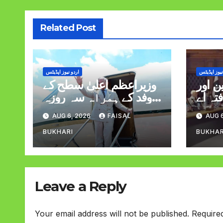
Related Post
نیوز اپڈیٹس
اردو نیوز اپڈیٹس
 اور
وزیراعظم اعلیٰ سطح کے
تہ اے
وفد کے ہمراہ سہ روزہ
لاقات
دورہ پر سعودی عرب
AUG 6, 2026
FAISAL
AUG 6
روانہ
BUKHARI
BUKHAR
Leave a Reply
Your email address will not be published.
Require