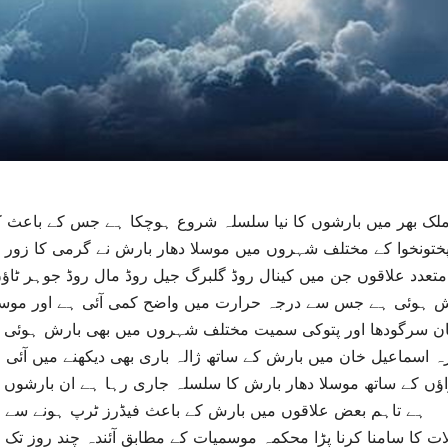
لک بھر میں بارشوں کا نیا سلسلہ شروع ہوچکا ہے جس کے باعث 
ختونخوا کے مختلف شہروں میں موسلا دھار بارش نے گرمی کا زور تو
متعدد علاقوں جن میں کینال روڈ گلبرگ جیل روڈ مال روڈ جوہر ٹا
ش ہوئی ہے جس سے درجہ حرارت میں واضح کمی آئی ہے اور موسم نہ
ان سرگودھا اور پتوکی سمیت مختلف شہروں میں بھی بارش ہوئ
ہ اسماعیل خان میں بارش کے ساتھ ژالہ باری بھی دیکھنے میں آئی 
ؤں کے ساتھ موسلا دھار بارش کا سلسلہ جاری رہا ہے ان بارشوں کے
ہے تاہم بعض علاقوں میں بارش کے باعث فیڈرز ٹرپ ہونے سے
ت کا سامنا کرنا پڑا محکمہ موسمیات کے مطابق آئندہ چند روز تک 