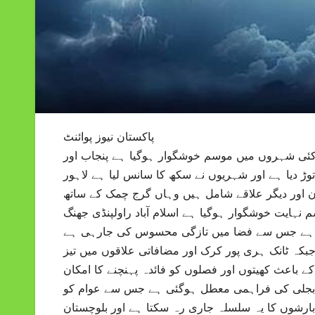
پاکستان نیوز پوائنٹ
کئی شہروں میں موسم خوشگوار ہوگیا ہے پنجاب اور
ڑ دیا ہے اور شہریوں نے سکھ کا سانس لیا ہے لاہور
ؤن اور دیگر علاقے شامل ہیں وہاں گرج چمک کے ساتھ
ایت خوشگوار ہوگیا ہے اسلام آباد راولپنڈی جھنگ
ی ہے جس سے فضا میں تازگی محسوس کی جارہی ہے
جبکہ ٹانک ہری پور کرک اور مضافاتی علاقوں میں تیز
 باعث کھیتوں اور فصلوں کو فائدہ پہنچنے کا امکان
 بجلی کی فراہمی معطل ہوگئی ہے جس سے عوام کو
بارشوں کا یہ سلسلہ جاری رہ سکتا ہے اور بلوچستان