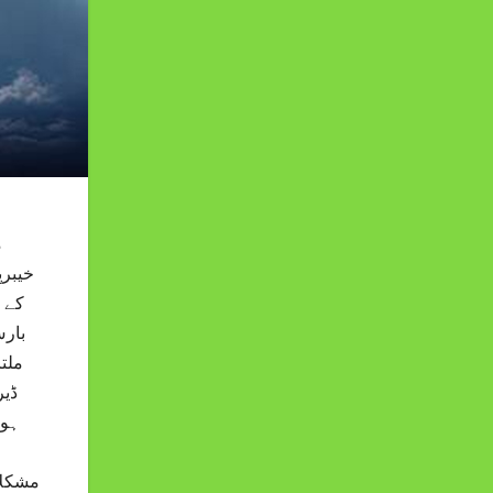
م
خیبرپ
کے 
بار
ملت
ڈیر
ہوا
مشکلا