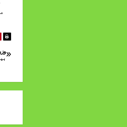
ک
مو
بیل