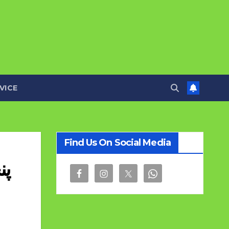
VICE
Find Us On Social Media
پن