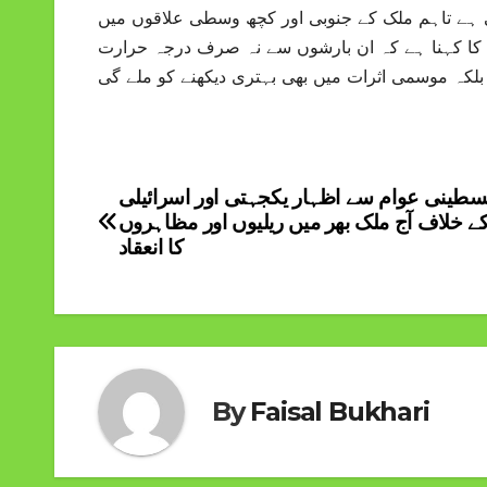
ی ہے تاہم ملک کے جنوبی اور کچھ وسطی علاقوں میں
ن کا کہنا ہے کہ ان بارشوں سے نہ صرف درجہ حرارت
بلکہ موسمی اثرات میں بھی بہتری دیکھنے کو ملے گی
سطینی عوام سے اظہار یکجہتی اور اسرائیلی
Post
ے خلاف آج ملک بھر میں ریلیوں اور مظاہروں
navigation
کا انعقاد
By
Faisal Bukhari