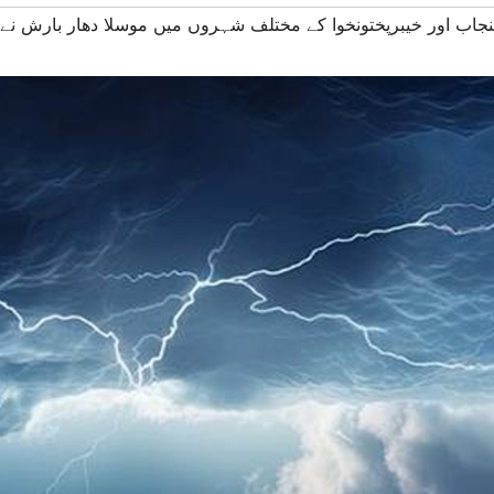
پنجاب اور خیبرپختونخوا کے مختلف شہروں میں موسلا دھار بارش نے گ