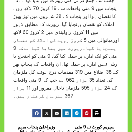
جانب سے جمع کرائی گئی رپورٹ میں بتایا گیا ہےکہ
پنجاب میں 9 مئی واقعات سے 19 کروڑ 70 لاکھ روپے
کا نقصان ہوا اور پنجاب کے 38 شہروں میں توڑ پھوڑ
املاک کو نقصان پہنچایا گیا۔رپورٹ کے مطابق لاہور
میں 11 کروڑ، راولپنڈی میں 2 کروڑ 60 لاکھ
اورمیانوالی میں 5 کروڑ روپے کی املاک کو نقصان
پہنچایا گیا۔رپورٹ میں بتایا گیا ہےکہ 9
مئی کو ایک ادارے پر حملہ کیا گیا، 9 مئی کو احتجاج یا
ریلی نہیں ادارے پر حملہ تھا، ان واقعات کے پنجاب بھر
کے 38 اضلاع میں 319 مقدمات درج ہوئے، کل ملزمان
کی تعداد 35 ہزار 962 ہے جب کہ 9 مئی واقعات
کے 24 ہزار 595 ملزمان تاحال مفرور اور 11 ہزار
367 ملزمان گرفتار ہیں۔
سپریم کورٹ نے 9 مئی
وزیراعلیٰ پنجاب مریم
Post