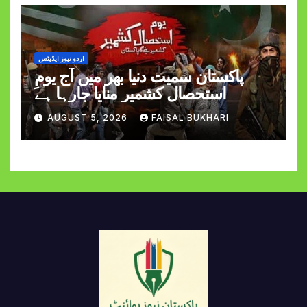
اردو نیوز اپڈیٹس
پاکستان سمیت دنیا بھر میں آج یومِ
استحصالِ کشمیر منایا جارہا ہے
AUGUST 5, 2026
FAISAL BUKHARI