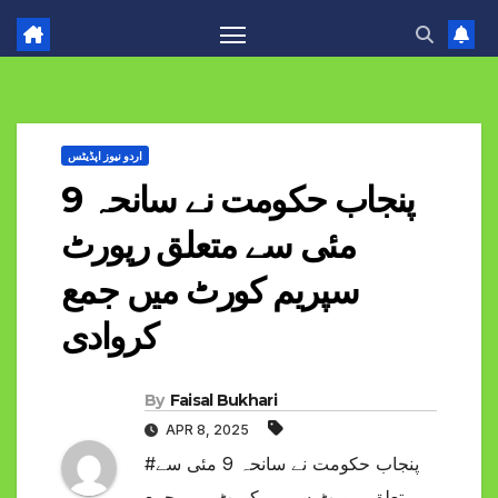
اردو نیوز اپڈیٹس
پنجاب حکومت نے سانحہ 9
مئی سے متعلق رپورٹ
سپریم کورٹ میں جمع
کروادی
By
Faisal Bukhari
APR 8, 2025
#پنجاب حکومت نے سانحہ 9 مئی سے
متعلق رپورٹ سپریم کورٹ میں جمع