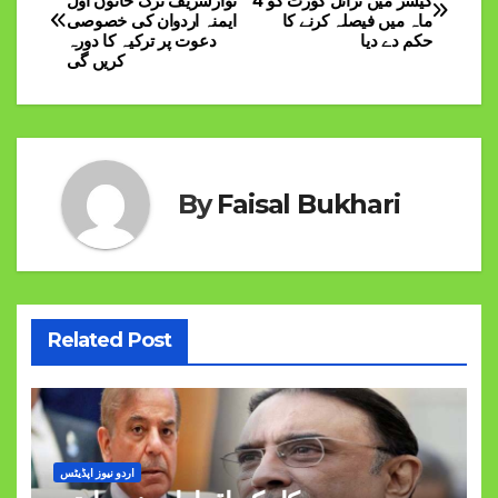
کیسز میں ٹرائل کورٹ کو 4
نوازشریف ترک خاتون اوّل
ماہ میں فیصلہ کرنے کا
ایمنہ اردوان کی خصوصی
navigation
حکم دے دیا
دعوت پر ترکیہ کا دورہ
کریں گی
By
Faisal Bukhari
Related Post
اردو نیوز اپڈیٹس