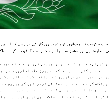
نجاب حکومت نے نوجوانوں کو باعزت روزگار کی فراہمی کے لیے بیرون
 سفارتخانوں اور مشنز سے براہ راست رابطے کا فیصلہ کیا ہے تاکہ 
ز ڈویلپمنٹ اینڈ انٹرپرینیورشپ ڈیپارٹمنٹ کو غیر مل
دے دی گئی ہے۔ یہ محکمہ بیرونِ ملک اداروں سے راب
راتی شعبوں میں نوکریوں کے مواقع تلاش کرے گا۔ بیلار
پیشکش کی ہے، جس سے پاکستانی نوجوانوں کو بیرونِ ملک
 وزارتِ داخلہ سے منظوری لینے کے بعد اس منصوبے پر ع
 کہنا ہے کہ بدلتے عالمی حالات میں فوری اور براہِ ر