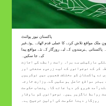
پاکستان نیوز پوائنٹ
ِ ملک مواقع تلاش کرنے کا عملی قدم اٹھاتے ہوئےغیر
پاکستانی ہنرمندوں کے لیے روزگار کے نئے مواقع پیدا
کیے جا سکیں۔
کی مارکیٹس سے براہ راست رابطے کی اجازت
طہ کر کے نوجوانوں کے لیے زرعی، صنعتی اور
وس نے پاکستان کو مختلف شعبوں میں نوکریوں
 بہتر مواقع حاصل ہو سکیں گے۔وزارتِ خارجہ
ملدرآمد شروع کر دیا جائے گا۔ پنجاب حکومت
است روابط ناگزیر ہیں۔ نوجوانوں کو باوقار
روزگار دینا حکومت کی اولین ترجیح ہے۔