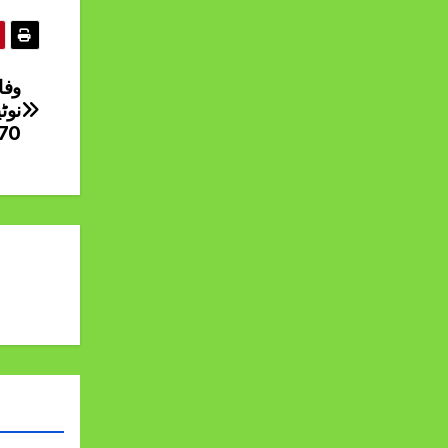
وفا
670 روپے مقرر 