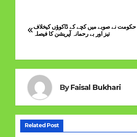
کومت نے صوبے میں کچے کے ڈاکوؤں کیخلاف
Post
تیز اور بے رحمانہ آپریشن کا فیصلہ
navigation
By
Faisal Bukhari
Related Post