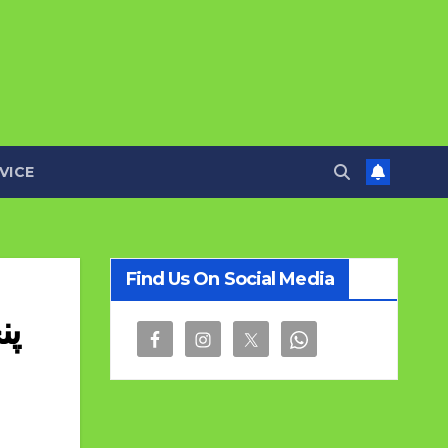
VICE
Find Us On Social Media
پن