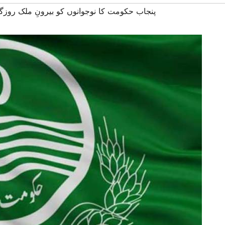
#پنجاب حکومت کا نوجوانوں کو بیرونِ ملک روزگار