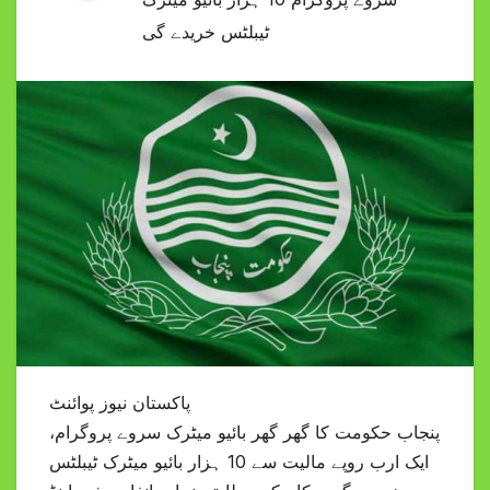
ٹیبلٹس خریدے گی
پاکستان نیوز پوائنٹ
پنجاب حکومت کا گھر گھر بائیو میٹرک سروے پروگرام،
ایک ارب روپے مالیت سے 10 ہزار بائیو میٹرک ٹیبلٹس