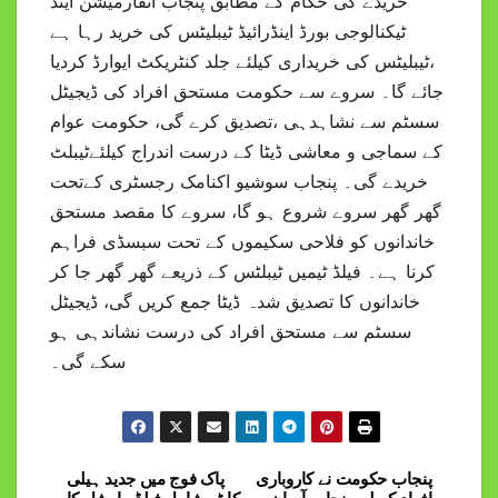
خریدے گی حکام کے مطابق پنجاب انفارمیشن اینڈ
ٹیکنالوجی بورڈ اینڈرائیڈ ٹیبلیٹس کی خرید رہا ہے
،ٹیبلیٹس کی خریداری کیلئے جلد کنٹریکٹ ایوارڈ کردیا
جائے گا۔ سروے سے حکومت مستحق افراد کی ڈیجیٹل
سسٹم سے نشاہدہی ،تصدیق کرے گی، حکومت عوام
کے سماجی و معاشی ڈیٹا کے درست اندراج کیلئےٹیبلٹ
خریدے گی۔ پنجاب سوشیو اکنامک رجسٹری کےتحت
گھر گھر سروے شروع ہو گا، سروے کا مقصد مستحق
خاندانوں کو فلاحی سکیموں کے تحت سبسڈی فراہم
کرنا ہے۔ فیلڈ ٹیمیں ٹیبلٹس کے ذریعے گھر گھر جا کر
خاندانوں کا تصدیق شدہ ڈیٹا جمع کریں گی، ڈیجیٹل
سسٹم سے مستحق افراد کی درست نشاندہی ہو
سکے گی۔
پنجاب حکومت نے کاروباری
پاک فوج میں جدید ہیلی
Post