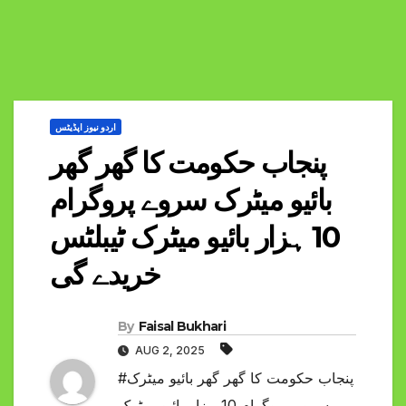
اردو نیوز اپڈیٹس
پنجاب حکومت کا گھر گھر
بائیو میٹرک سروے پروگرام
10 ہزار بائیو میٹرک ٹیبلٹس
خریدے گی
By
Faisal Bukhari
AUG 2, 2025
#پنجاب حکومت کا گھر گھر بائیو میٹرک
سروے پروگرام 10 ہزار بائیو میٹرک