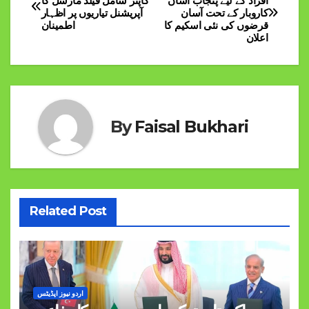
افراد کے لیے پنجاب آسان
کاپٹر شامل فیلڈ مارشل کا
کاروبار کے تحت آسان
آپریشنل تیاریوں پر اظہار
navigation
قرضوں کی نئی اسکیم کا
اطمینان
اعلان
By
Faisal Bukhari
Related Post
اردو نیوز اپڈیٹس