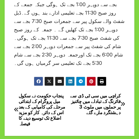
بجے سے دوپہر 1:00 بجے تک ہوگی جبکہ جمعے کے
روز صبح 11:30 بجے تعلیمی ادارے بند ہوں گے۔ڈبل
شفٹ والے سکول پیر سے جمعرات صبح 7:30 بجے سے
دوپہر 1:00 بجے تک کھلیں گے ۔ جمعہ کے روز صبح
کی شفٹ صبح 7:30 بجے سے 11:30 بجے تک ہوگی۔
شام کی شفٹ پیر سے جمعرات دوپہر 2:00 بجے سے
شام 6:00 بجے تک اورجمعہ دوپہر 2:30 بجے سے شام
5:30 بجے تک تعلیمی سر گرمیاں ہوں گی۔
کراچی میں سی ٹی ڈی سے
پنجاب حکومت نے سکول
Post
فائرنگ کے تبادلے میں چائنیز
میل پروگرام کے ابتدائی
پر حملوں میں ملوث 3
مرحلے کی کامیابی کے بعد
navigation
دہشتگرد مارے گئے
اس کے دائرہ کار کو مزید
اضلاع تک توسیع دینے کا
فیصلہ