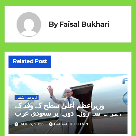
By
Faisal Bukhari
Related Post
اردو نیوز اپڈیٹس
وزیراعظم اعلیٰ سطح کے وفد کے
ہمراہ سہ روزہ دورہ پر سعودی عرب
روانہ
AUG 6, 2026
FAISAL BUKHARI