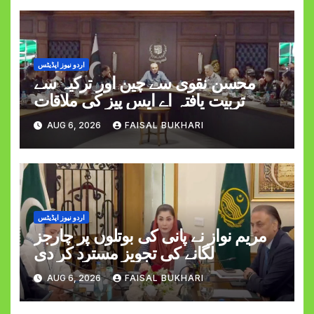
اردو نیوز اپڈیٹس
محسن نقوی سے چین اور ترکیہ سے
تربیت یافتہ اے ایس پیز کی ملاقات
AUG 6, 2026
FAISAL BUKHARI
اردو نیوز اپڈیٹس
مریم نواز نے پانی کی بوتلوں پر چارجز
لگانے کی تجویز مسترد کر دی
AUG 6, 2026
FAISAL BUKHARI