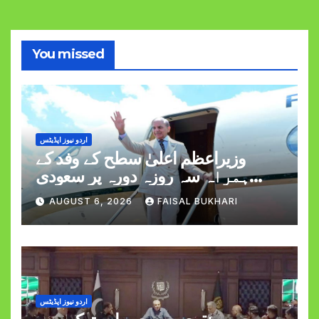
You missed
اردو نیوز اپڈیٹس
وزیراعظم اعلیٰ سطح کے وفد کے
ہمراہ سہ روزہ دورہ پر سعودی
عرب روانہ
AUGUST 6, 2026
FAISAL BUKHARI
اردو نیوز اپڈیٹس