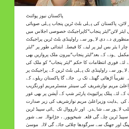
پاکستان نیوز پوائنٹ
ر لائن، پاکستان کی پہلی بلٹ ٹرین پنجاب پہلی صوبائی
بائی ایئر لائن”ایئر پنجاب“کاپراجیکٹ خصوصی اجلاس میں
 منظوری دے دی لاہور سے راولپنڈی بلٹ ٹرین پراجیکٹ
ا یئر بس لیز پر لینے کا فیصلہ ابتدائی طور پر ”ایئر
کمل ہونے کے بعد”ایئر پنجاب“بیرون ملک پروازیں بھی
ے لئے فوری انتظامات کا حکم ”ایئر پنجاب“ کو ملک کی
 لاہور سے راولپنڈی تک پہلی بلٹ ٹرین کے پراجیکٹ پر
تقریباً اڑھائی گھنٹے تک رہ جائے گا پاکستان ریلوے کے
راعلیٰ مریم نوازشریف کی سینئر منسٹرمریم اورنگزیب
کے لئے پبلک پرائیویٹ پارٹنر شپ کے آپشن پر بھی غور
ے کی ہدایت وزیراعلیٰ مریم نوازشریف کی زیر صدارت
لب لاہور سے شاہدرہ اور نارووال تک ہائی سپیڈ ٹرین
 سپیڈ ٹرین چلے گی قلعہ شیخوپورہ، جڑانوالہ سے شور
گ اور جھنگ سے سرگودھا چلائی جائے گی لالہ موسیٰ