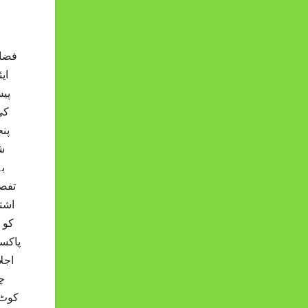
فضا 
ای
پیش
کی
پن
ش
ب
تفصی
اشت
کو 
پاکس
اجل
چ
کوٹ 