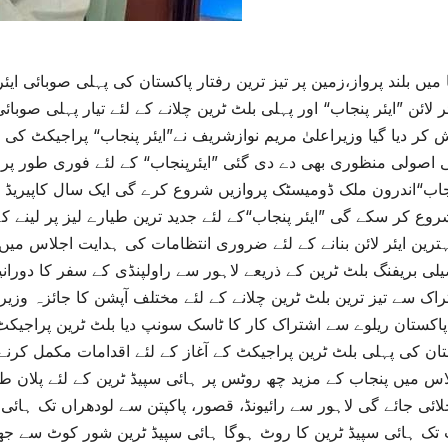
میں بلند پرواز،زمین پر تیز ترین رفتار پاکستان کی پہلی صوبائی ایئ
ئر لائن ”ایئر پنجاب“ اور پہلی بلٹ ٹرین چلانے کے لئے تیار پہلی صو
 کر دیا گیا وزیراعلیٰ مریم نوازشریف نے”ایئر پنجاب“ پراجیکٹ کی
 اصولی منظوری بھی دے دی گئی ”ایئرپنجاب“ کے لئے فوری طور پر چار 
جاب“اندرون ملک ڈومیسٹک پروازیں شروع کرے گی ایک سال کاپیریڈ م
روع کر سکے گی ”ایئر پنجاب“کے لئے جدید ترین طیارے لیز پر لینے ک
ہترین ایئر لائن بنانے کے لئے ضروری انتظامات کی ہدایت اجلاس میں
لی بریفنگ بلٹ ٹرین کے ذریعے لاہور سے راولپنڈی کے سفر کا دورانیہ 
راک سے تیز ترین بلٹ ٹرین چلانے کے لئے مختلف آپشن کا جائزہ وزی
پاکستان ریلوے سے اشتراک کار کا ٹاسک سونپ دیا بلٹ ٹرین پراجیکٹ 
تان کی پہلی بلٹ ٹرین پراجیکٹ کے آغاز کے لئے اقدامات مکمل کرن
اس میں پنجاب کے مزید چھ روٹس پر ہائی سپیڈ ٹرین کے لئے پلان ط
لائی جائے گی لاہور سے رائیونڈ، قصور، پاکپتن سے لودھراں تک ہائی
تک ہائی سپیڈ ٹرین کا روٹ ہوگا ہائی سپیڈ ٹرین شور کوٹ سے جھن