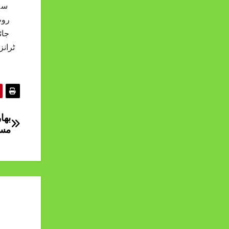
سے 
روٹ
بھا
مسئ