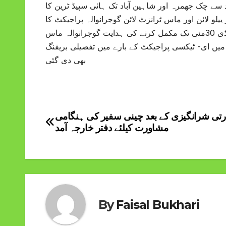
 سے چک جھمرہ اور شاہین آباد تک ہائی سپیڈ ٹرین کا
لو لائن اور ماس ٹرانزٹ لائن گوجرانوالہ پراجیکٹ کا
جائزہ جناح ٹرمینل ٹھوکر نیاز بیگ تا ہربنس پورہ ییلو لائن پراجیکٹ سٹڈی 30مئی تک مکمل کرنے کی ہدایت گوجرانوالہ ماس
 کی ڈیڈ لائن مقرر اجلاس میں ای- ٹیکسی پراجیکٹ کے بارے میں تفصیلی بریفنگ
بھی دی گئی
رتی شرانگیزی کے بعد چینی سفیر کی ہنگامی
Post
مشاورت کیلئے دفتر خارجہ آمد
navigation
By
Faisal Bukhari