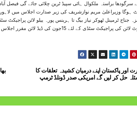
سرگودھا براستہ ملکوال ہائی سپیڈ ٹرین چلائی جائے گی فیصل آباد
 ہوگا وزیراعلیٰ مریم نوازشریف کی زیر صدارت اجلاس میں لاہور یی
ٹرانزٹ لائن کی پراجیکٹ سٹڈی کے لئے 15جون
رت اور پاکستان اپنے درمیان کشیدہ تعلقات کا
بھا
لہ حل کر لیں گے امریکی صدر ڈونلڈ ٹرمپ