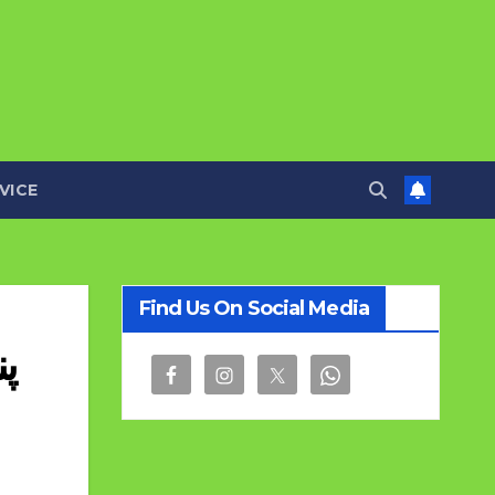
VICE
Find Us On Social Media
پن