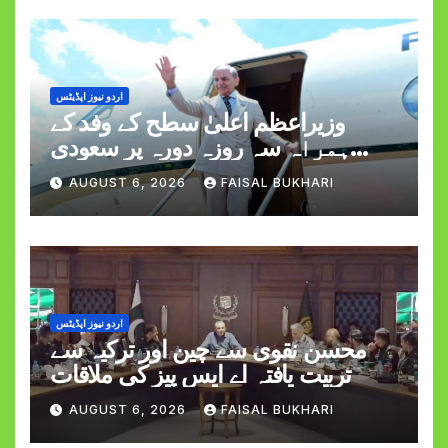
اردو نیوز اپڈیٹس
وزیراعظم اعلیٰ سطح کے وفد کے
ہمراہ سہ روزہ دورہ پر سعودی
عرب روانہ
AUGUST 6, 2026
FAISAL BUKHARI
اردو نیوز اپڈیٹس
محسن نقوی سے چین اور ترکیہ سے
تربیت یافتہ اے ایس پیز کی ملاقات
AUGUST 6, 2026
FAISAL BUKHARI