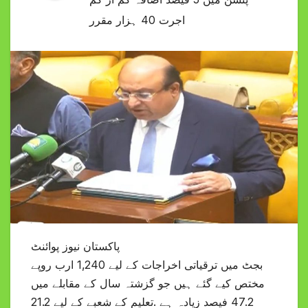
اجرت 40 ہزار مقرر
پاکستان نیوز پوائنٹ
بجٹ میں ترقیاتی اخراجات کے لیے 1,240 ارب روپے
مختص کیے گئے ہیں جو گزشتہ سال کے مقابلے میں
47.2 فیصد زیادہ ہے .تعلیم کے شعبے کے لیے 21.2