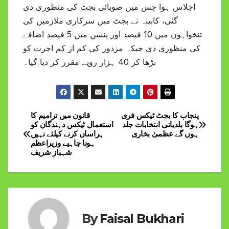
اجلاس ہوا جس میں صوبائی بجٹ کی منظوری دی
گئی، کابینہ نے بجٹ میں سرکاری ملازمین کی
تنخواہوں میں 10 فیصد اور پنشن میں 5 فیصد اضافے
کی منظوری دی جبکہ مزدور کی کم از کم اجرت کو
بڑھا کر 40 ہزار روپے مقرر کر دیا گیا۔
پنجاب کا بجٹ ٹیکس فری
قانون میں ترامیم کا
Post
ہوگا بلدیاتی انتخابات جلد
استعمال ٹیکس دہندگان کو
ہوں گے عظمیٰ بخاری
ہراساں کرنے کیلئے نہیں
navigation
ہونا چاہیے وزیراعظم
شہباز شریف
By
Faisal Bukhari