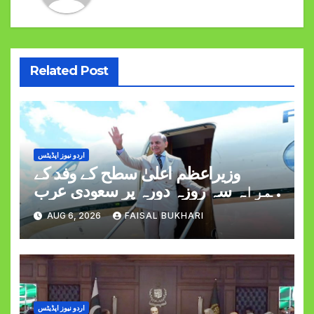
Related Post
اردو نیوز اپڈیٹس
وزیراعظم اعلیٰ سطح کے وفد کے
ہمراہ سہ روزہ دورہ پر سعودی عرب
روانہ
AUG 6, 2026
FAISAL BUKHARI
اردو نیوز اپڈیٹس