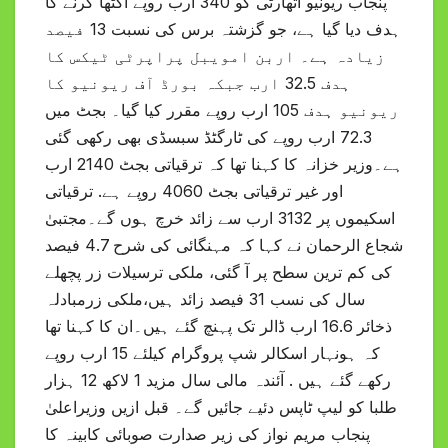
پنجاب ریونیو اتھارٹی کو 340 ارب روپے اکٹھا کرنے کا
ہدف دیا گیا ہے، جو گزشتہ برس کی نسبت 13 فیصد
زیادہ ہے۔ اربن امویبل پراپرٹی ٹیکس کا
ہدف 32.5 ارب جبکہ بورڈ آف ریونیو کا
ریونیو ہدف 105 ارب روپے مقرر کیا گیا۔ بجٹ میں
72.3 ارب روپے کی ٹارگٹڈ سبسڈی بھی رکھی گئی
ہے۔وزیر خزانہ کا کہنا تھا کہ ترقیاتی بجٹ 2140 ارب
اور غیر ترقیاتی بجٹ 4060 روپے ہے. ترقیاتی
اسکیموں پر 3132 ارب سے زائد خرچ ہوں گے۔مجتبیٰ
شجاع الرحمان نے کہا کہ مہنگائی کی شرح 4.7 فیصد
کی کم ترین سطح پر آ گئی، ملکی ترسیلات زر پچھلے
سال کی نسب 31 فیصد زائد ہیں،ملکی زرمبادلہ
ذخائر 16.6 ارب ڈالر تک پہنچ گئے ہیں۔ان کا کہنا تھا
کہ ہونہار اسکالر شپ پروگرام کیلئے 15 ارب روپے
رکھے گئے ہیں . آئندہ مالی سال مزید 1 لاکھ 12 ہزار
طلبا کو لیپ ٹاپس دئیے جائیں گے۔ قبل ازیں وزیراعلیٰ
پنجاب مریم نواز کی زیر صدارت صوبائی کابینہ کا