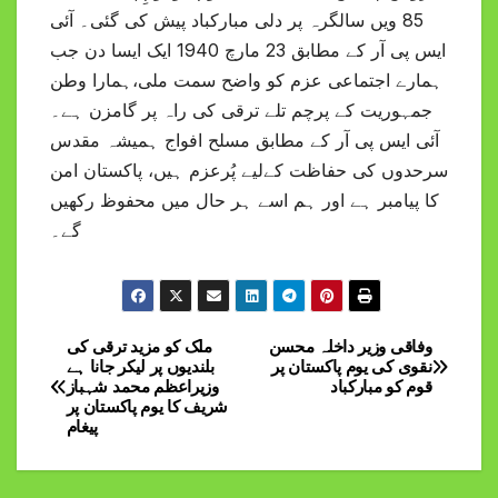
85 ویں سالگرہ پر دلی مبارکباد پیش کی گئی۔ آئی
ایس پی آر کے مطابق 23 مارچ 1940 ایک ایسا دن جب
ہمارے اجتماعی عزم کو واضح سمت ملی،ہمارا وطن
جمہوریت کے پرچم تلے ترقی کی راہ پر گامزن ہے۔
آئی ایس پی آر کے مطابق مسلح افواج ہمیشہ مقدس
سرحدوں کی حفاظت کےلیے پُرعزم ہیں، پاکستان امن
کا پیامبر ہے اور ہم اسے ہر حال میں محفوظ رکھیں
گے۔
وفاقی وزیر داخلہ محسن
ملک کو مزید ترقی کی
Post
نقوی کی یوم پاکستان پر
بلندیوں پر لیکر جانا ہے
قوم کو مبارکباد
وزیراعظم محمد شہباز
navigation
شریف کا یوم پاکستان پر
پیغام