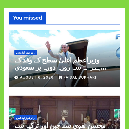
You missed
اردو نیوز اپڈیٹس
وزیراعظم اعلیٰ سطح کے وفد کے
ہمراہ سہ روزہ دورہ پر سعودی
عرب روانہ
AUGUST 6, 2026
FAISAL BUKHARI
اردو نیوز اپڈیٹس
محسن نقوی سے چین اور ترکیہ سے