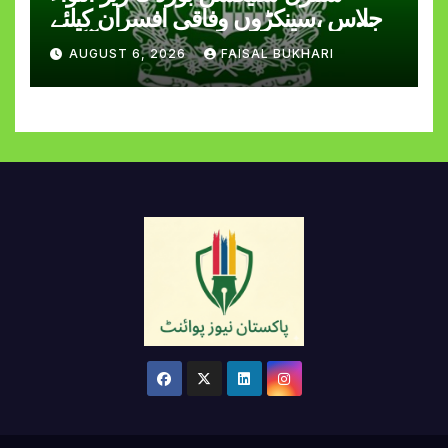
اجلاس ،سینکڑوں وفاقی افسران کیلئے
اچھی خبر آ گئی
AUGUST 6, 2026
FAISAL BUKHARI