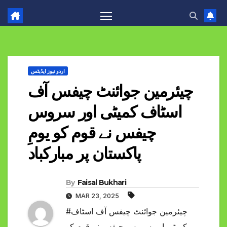
اردو نیوز اپڈیٹس
چیئرمین جوائنٹ چیفس آف
اسٹاف کمیٹی اور سروس
چیفس نے قوم کو یومِ
پاکستان پر مبارکباد
By
Faisal Bukhari
MAR 23, 2025
#چیئرمین جوائنٹ چیفس آف اسٹاف
کمیٹی اور سروس چیفس نے قوم کو