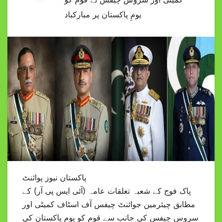
یومِ پاکستان پر مبارکباد
پاکستان نیوز پوائنٹ
پاک فوج کے شعبہ تعلقات عامہ (آئی ایس پی آر) کے
مطابق چیئرمین جوائنٹ چیفس آف اسٹاف کمیٹی اور
سروس چیفس کی جانب سے قوم کو یومِ پاکستان کی