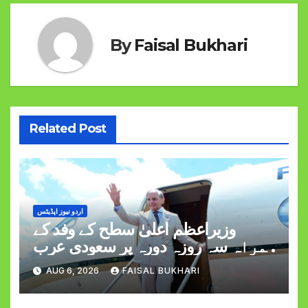
By
Faisal Bukhari
Related Post
اردو نیوز اپڈیٹس
وزیراعظم اعلیٰ سطح کے وفد کے
ہمراہ سہ روزہ دورہ پر سعودی عرب
روانہ
AUG 6, 2026
FAISAL BUKHARI