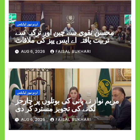
اردو نیوز اپڈیٹس
محسن نقوی سے چین اور ترکیہ سے
تربیت یافتہ اے ایس پیز کی ملاقات
AUG 6, 2026
FAISAL BUKHARI
اردو نیوز اپڈیٹس
مریم نواز نے پانی کی بوتلوں پر چارجز
لگانے کی تجویز مسترد کر دی
AUG 6, 2026
FAISAL BUKHARI