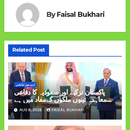
By
Faisal Bukhari
Related Post
اردو نیوز اپڈیٹس
پاکستان ترکیے اور سعودیہ کا دفاعی
معاہدہ تینوں ملکوں کےمفاد میں ہے
وزیراعظم شہبازشریف
AUG 8, 2026
FAISAL BUKHARI