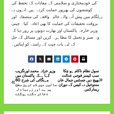
کی خودمختاری و سلامتی کے مفادات کے تحفظ کی
کوششوں کی بھرپور حمایت کرتے ہیں۔انہوں نے
پہلگام میں پیش آنے والے حالیہ واقعے کی منصفانہ اور
بروقت تحقیقات کی حمایت کا بھی اعادہ کیا۔ چینی
وزیر خارجہ پاکستان اور بھارت دونوں پر زور دیا کہ
وہ صبر و تحمل کا مظاہرہ کریں اور مسائل کے حل
کے لیے بات چیت کے راستے کو اپنائیں۔
سول نظام ناکام ہو چکا
وزیر خزانہ محمد اورنگزیب
Post
سب کیسز فوجی عدالت
کہا ہےکہ پاکستان میں
بھیج دیں جسٹس جمال خان
مہنگائی کی شرح 60
navigation
مندوخیل نے کیس کے دوران
سالوں میں کم ترین سطح
ریمارکس
پر ہے اور زرمبادلہ
ذخائر دگنے ہوگئے