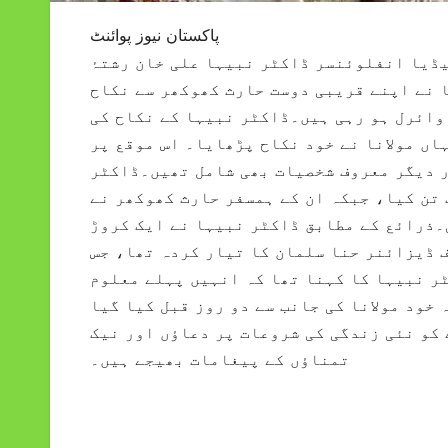
پاکستان نیوز پوائنٹ
ڈیا انفلوئنسر ڈاکٹر نبیہا علی خان رشتۂ
 نے اپنے قریبی دوست حارث کھوکھر سے نکاح
وائرل ہو رہی ہیں۔ڈاکٹر نبیہا کے نکاح کی
اں مولانا نے خود نکاح پڑھایا۔ اس موقع پر
ر دیگر معروف شخصیات بھی شامل تھیں۔ڈاکٹر
 تن کیا، جبکہ ان کے ہمسفر حارث کھوکھر نے
۔ذرائع کے مطابق ڈاکٹر نبیہا نے ایک کروڑ
 ڈیزائنر حنا سلمان کا تیار کردہ تھا، جس
ٹر نبیہا کا کہنا تھا کہ انہیں پہلے معلوم
خود مولانا کی جانب سے دو روز قبل کیا گیا
کو نئی زندگی کی شروعات پر دعاؤں اور نیک
تمناؤں کے پیغامات بھیجے ہیں۔