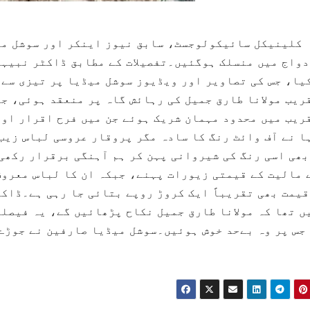
کلینیکل سائیکولوجسٹ، سابق نیوز اینکر اور سوشل می
واج میں منسلک ہوگئیں۔تفصیلات کے مطابق ڈاکٹر نبیہا
یا، جس کی تصاویر اور ویڈیوز سوشل میڈیا پر تیزی سے 
ریب مولانا طارق جمیل کی رہائش گاہ پر منعقد ہوئی، جہ
ریب میں محدود مہمان شریک ہوئے جن میں فرح اقرار او
ا نے آف وائٹ رنگ کا سادہ مگر پروقار عروسی لباس زیب
بھی اسی رنگ کی شیروانی پہن کر ہم آہنگی برقرار رکھی
 مالیت کے قیمتی زیورات پہنے، جبکہ ان کا لباس معروف
قیمت بھی تقریباً ایک کروڑ روپے بتائی جا رہی ہے۔ڈاک
ں تھا کہ مولانا طارق جمیل نکاح پڑھائیں گے، یہ فیصلہ 
جس پر وہ بےحد خوش ہوئیں۔سوشل میڈیا صارفین نے جوڑے 