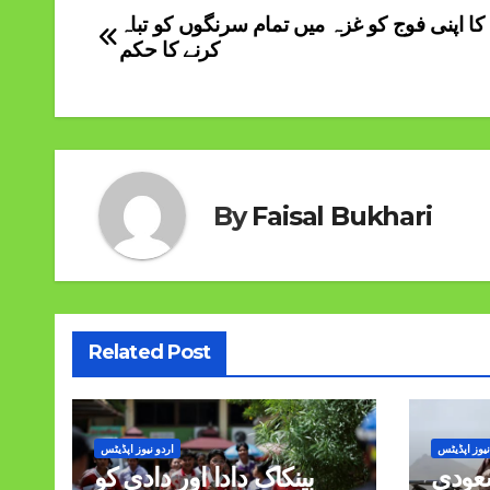
کا اپنی فوج کو غزہ میں تمام سرنگوں کو تباہ
Post
کرنے کا حکم
navigation
By
Faisal Bukhari
Related Post
نیوز اپڈیٹس
اردو نیوز اپڈیٹس
سعودی
بینکاک دادا اور دادی کو