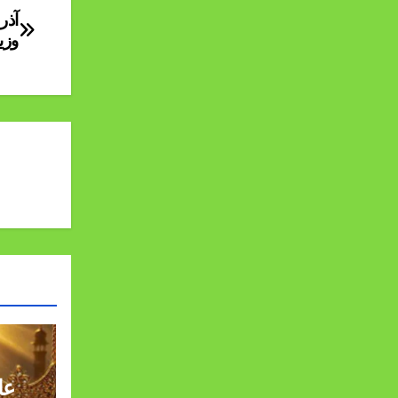
آذر
وزی
عا