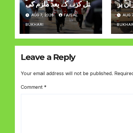
ان پر
قتل کرنے کے بعد ملزم کی
حملہ پاکستانی سمیت 11
اسکول میں فائرنگ 8 افراد
AUG 7, 2026
FAISAL
AUG 7
خمی
ہلاک 14 زخمی
BUKHARI
BUKHAR
Leave a Reply
Your email address will not be published.
Require
Comment
*