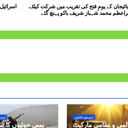
بائیجان کے یومِ فتح کی تقریب میں شرکت کیلئے
اسرائیل 
راعظم محمد شہباز شریف باکو پہنچ گئے
اردو نیوز اپڈیٹس
اردو 
لمی و مقامی مارکیٹ
یمنی حوثیوں کا 