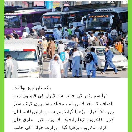
پاکستان نیوز پوائنٹ
ٹرانسپورٹرز کی جانب سے ڈیزل کی قیمتوں میں
اضافے کے بعد لاہور سے مختلف شہروں کیلئے ستر
روپے تک کرایہ بڑھایا گیا،لاہور سے بہاولپور50،ملتان
کرایہ 40روپے بڑھادیا،جبکہ لاہورسےڈیرہ غازی خان
کرایہ 70روپے بڑھایا گیا۔ وزارت خزانہ کی جانب