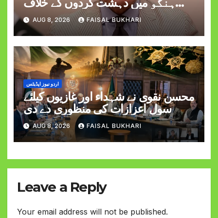
ہنگو میں دہشت گردوں کے خلاف
کارروائی کے دوران کیپٹن حمزہ اکرم
AUG 8, 2026
FAISAL BUKHARI
کی شہادت پر اظہارِ افسوس
اردو نیوز اپڈیٹس
محسن نقوی نے شہداء اور غازیوں کیلئے
سول اعزازات کی منظوری دے دی
AUG 8, 2026
FAISAL BUKHARI
Leave a Reply
Your email address will not be published.