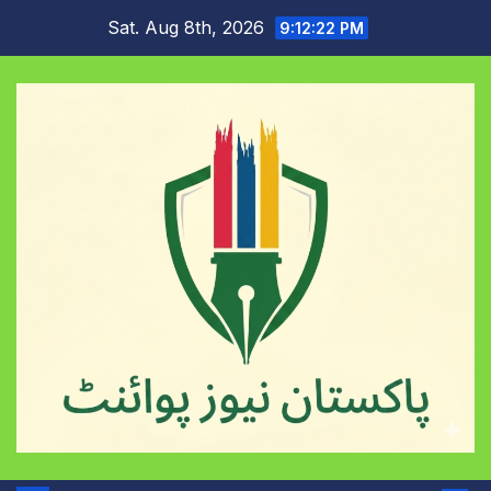
Skip
Sat. Aug 8th, 2026
9:12:23 PM
to
content