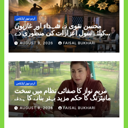
اردو نیوز اپڈیٹس
محسن نقوی نے شہداء اور غازیوں
کیلئے سول اعزازات کی منظوری دے
دی
AUGUST 8, 2026
FAISAL BUKHARI
اردو نیوز اپڈیٹس
مریم نواز کا صفائی نظام میں سخت
مانیٹرنگ کا حکم مزید بہتر بنانے کا ہدف
AUGUST 8, 2026
FAISAL BUKHARI