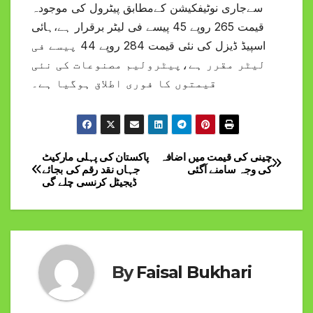
سےجاری نوٹیفکیشن کےمطابق پیٹرول کی موجودہ
قیمت 265 روپے 45 پیسے فی لیٹر برقرار ہے،ہائی
اسپیڈ ڈیزل کی نئی قیمت 284 روپے 44 پیسے فی
لیٹر مقرر ہے،پیٹرولیم مصنوعات کی نئی
قیمتوں کا فوری اطلاق ہوگیا ہے۔
چینی کی قیمت میں اضافہ
پاکستان کی پہلی مارکیٹ
Post
کی وجہ سامنے آگئی
جہاں نقد رقم کی بجائے
ڈیجیٹل کرنسی چلے گی
navigation
By
Faisal Bukhari