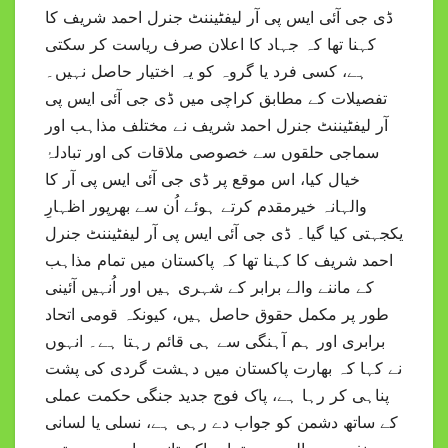
ڈی جی آئی ایس پی آر لیفٹیننٹ جنرل احمد شریف کا
کہنا تھا کہ جہاد کا اعلان صرف ریاست کر سکتی
ہے، کسی فرد یا گروہ کو یہ اختیار حاصل نہیں۔
تفصیلات کے مطابق کراچی میں ڈی جی آئی ایس پی
آر لیفٹیننٹ جنرل احمد شریف نے مختلف مذاہب اور
سماجی حلقوں سے خصوصی ملاقات کی اور تبادلۂ
خیال کیا، اس موقع پر ڈی جی آئی ایس پی آر کا
والہانہ خیرمقدم کرتے ہوئے اُن سے بھرپور اظہارِ
یکجہتی کیا گیا۔ ڈی جی آئی ایس پی آر لیفٹیننٹ جنرل
احمد شریف کا کہنا تھا کہ پاکستان میں تمام مذاہب
کے ماننے والے برابر کے شہری ہیں اور اُنہیں آئینی
طور پر مکمل حقوق حاصل ہیں، کیونکہ قومی اتحاد
برابری اور ہم آہنگی سے ہی قائم رہتا ہے۔ انہوں
نے کہا کہ بھارت پاکستان میں دہشت گردی کی پشت
پناہی کر رہا ہے، پاک فوج جدید جنگی حکمت عملی
کے ساتھ دشمن کو جواب دے رہی ہے، نسلی یا لسانی