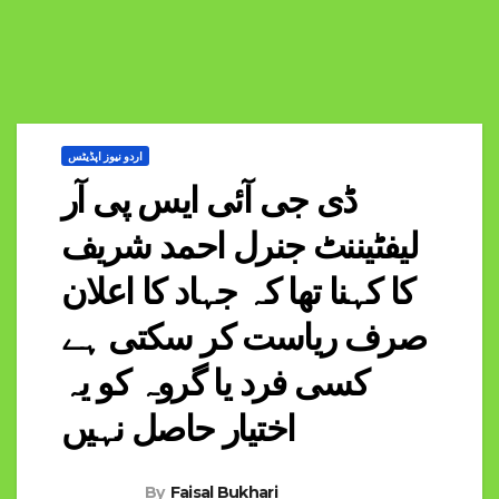
اردو نیوز اپڈیٹس
ڈی جی آئی ایس پی آر
لیفٹیننٹ جنرل احمد شریف
کا کہنا تھا کہ جہاد کا اعلان
صرف ریاست کر سکتی ہے
کسی فرد یا گروہ کو یہ
اختیار حاصل نہیں
By
Faisal Bukhari