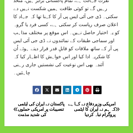
نفرت جہالت ہے، تمام پاکستانی برابر ہیں، متحد
رہیں گے تو کوئی طاقت ہمیں شکست نہیں دے
سکتی۔ ڈی جی آئی ایس پی آر کا کہنا تھا کہ جہاد کا
اعلان صرف ریاست کر سکتی ہے، کسی فرد یا گروہ
کو یہ اختیار حاصل نہیں۔ اس موقع پر مختلف مذاہب
اور سماجی طبقات کے نمائندوں نے ڈی جی آئی ایس
پی آر کے ساتھ ملاقات کو قابلِ قدر قرار دیتے ہوئے اُن
کا شکریہ ادا کیا اور اس خواہش کا اظہار کیا کہ
آئندہ بھی اس نوعیت کی نشستیں جاری رہنی
چاہئیں۔
امریکی وزیردفاع نے کہا ہے
پاکستان نے ایران کی ایٹمی
Post
کہ ہم نے ایران کا ایٹمی
تنصیبات پر امریکی حملوں
پروگرام تباہ کردیا
کی شدید مذمت
navigation