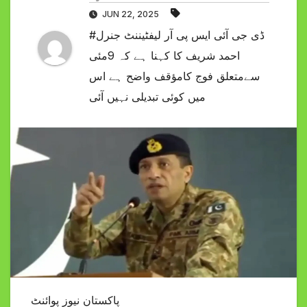
JUN 22, 2025
#ڈی جی آئی ایس پی آر لیفٹیننٹ جنرل
احمد شریف کا کہنا ہے کہ 9مئی
سےمتعلق فوج کامؤقف واضح ہے اس
میں کوئی تبدیلی نہیں آئی
پاکستان نیوز پوائنٹ