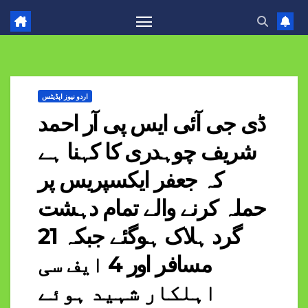
اردو نیوز اپڈیٹس
ڈی جی آئی ایس پی آر احمد
شریف چوہدری کا کہنا ہے
کہ جعفر ایکسپریس پر
حملہ کرنے والے تمام دہشت
گرد ہلاک ہوگئے جبکہ 21
مسافر اور 4 ایف سی
اہلکار شہید ہوئے