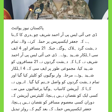
پاکستان نیوز پوائنٹ
ڈی جی آئی ایس پی آر احمد شریف چوہدری کا کہنا
ہے کہ جعفر ایکسپریس پر حملہ کرنے والے تمام
دہشت گرد ہلاک ہوگئے جبکہ 21 مسافر اور 4 ایف
سی اہلکار شہید ہوئے۔ ڈی جی آئی ایس پی آر احمد
شریف نے کہا کہ دہشت گردوں نے 21 مسافروں کو
شہید کیا، مجموعی طور پر ایف سی کے 4 اہلکار
شہید ہوئے، مرحلہ وار بوگیوں کو کلیئر کیا گیا اور
تمام دہشت گردوں کو واصل جہنم کیا گیا۔ انہوں نے
کہا کہ آپریشن کامیاب ہوگیا یرغمالیوں میں سے
کسی ایک کو نقصان نہیں پہنچا، کلیئرنس آپریشن کے
دوران کسی معصوم مسافر کو نقصان نہیں پہنچا،
جعفر ایکسپریس حملے کے بعد گیم کے رولز تبدیل