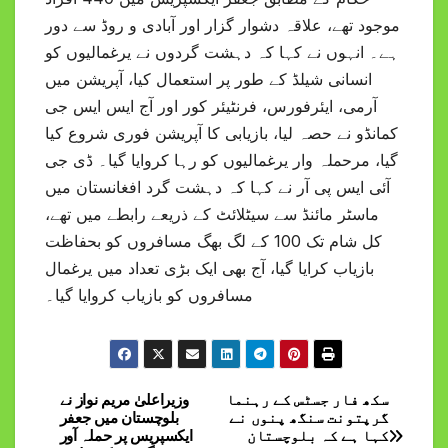
موجود تھے، علاقہ دشوار گزار اور آبادی و روڈ سے دور
ہے۔ انہوں نے کہا کہ دہشت گردوں نے یرغمالیوں کو
انسانی شیلڈ کے طور پر استعمال کیا، آپریشن میں
آرمی، ایئرفورس، فرنٹیئر کور اور آج ایس ایس جی
کمانڈو نے حصہ لیا، بازیابی کا آپریشن فوری شروع کیا
گیا، مرحملہ وار یرغمالیوں کو رہا کروایا گیا۔ ڈی جی
آئی ایس پی آر نے کہا کہ دہشت گرد افغانستان میں
ماسٹر مائنڈ سے سیٹلائٹ کے ذریعے رابطے میں تھے،
کل شام تک 100 کے لگ بھگ مسافروں کو بحفاظت
بازیاب کرایا گیا، آج بھی ایک بڑی تعداد میں یرغمال
مسافروں کو بازیاب کروایا گیا۔
سکھ فار جسٹس کے رہنما
وزیراعلیٰ مریم نواز نے
Post
گرپتونت سنگھ پنوں نے
بلوچستان میں جعفر
کہا ہے کہ بلوچستان
ایکسپریس پر حملہ آور