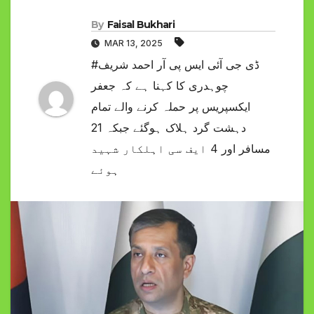
By
Faisal Bukhari
MAR 13, 2025
#ڈی جی آئی ایس پی آر احمد شریف
چوہدری کا کہنا ہے کہ جعفر
ایکسپریس پر حملہ کرنے والے تمام
دہشت گرد ہلاک ہوگئے جبکہ 21
مسافر اور 4 ایف سی اہلکار شہید
ہوئے