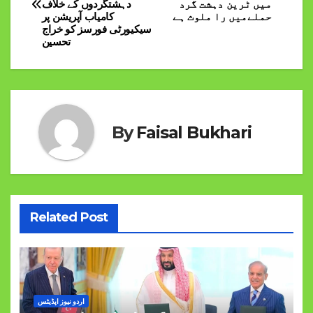
navigation
میں ٹرین دہشت گرد
دہشتگردوں کے خلاف
حملےمیں را ملوث ہے
کامیاب آپریشن پر
سیکیورٹی فورسز کو خراج
تحسین
By
Faisal Bukhari
Related Post
اردو نیوز اپڈیٹس