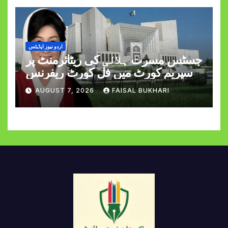
اردو نیوز اپڈیٹس
جسٹس مسرت ہلالی کی ریٹائرمنٹ پر
سپریم کورٹ میں فل کورٹ ریفرنس
AUGUST 7, 2026
FAISAL BUKHARI