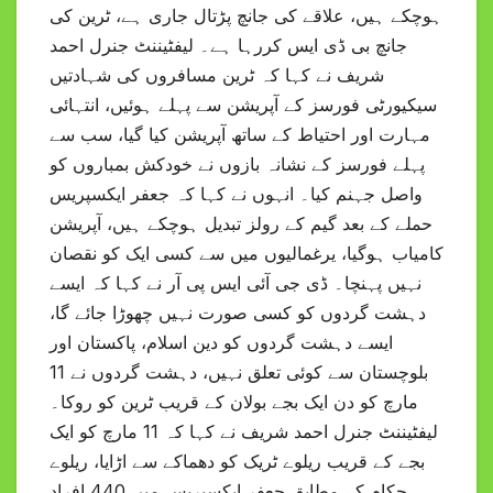
ہوچکے ہیں، علاقے کی جانچ پڑتال جاری ہے، ٹرین کی
جانچ بی ڈی ایس کررہا ہے۔ لیفٹیننٹ جنرل احمد
شریف نے کہا کہ ٹرین مسافروں کی شہادتیں
سیکیورٹی فورسز کے آپریشن سے پہلے ہوئیں، انتہائی
مہارت اور احتیاط کے ساتھ آپریشن کیا گیا، سب سے
پہلے فورسز کے نشانہ بازوں نے خودکش بمباروں کو
واصل جہنم کیا۔ انہوں نے کہا کہ جعفر ایکسپریس
حملے کے بعد گیم کے رولز تبدیل ہوچکے ہیں، آپریشن
کامیاب ہوگیا، یرغمالیوں میں سے کسی ایک کو نقصان
نہیں پہنچا۔ ڈی جی آئی ایس پی آر نے کہا کہ ایسے
دہشت گردوں کو کسی صورت نہیں چھوڑا جائے گا،
ایسے دہشت گردوں کو دین اسلام، پاکستان اور
بلوچستان سے کوئی تعلق نہیں، دہشت گردوں نے 11
مارچ کو دن ایک بجے بولان کے قریب ٹرین کو روکا۔
لیفٹیننٹ جنرل احمد شریف نے کہا کہ 11 مارچ کو ایک
بجے کے قریب ریلوے ٹریک کو دھماکے سے اڑایا، ریلوے
حکام کے مطابق جعفر ایکسپریس میں 440 افراد