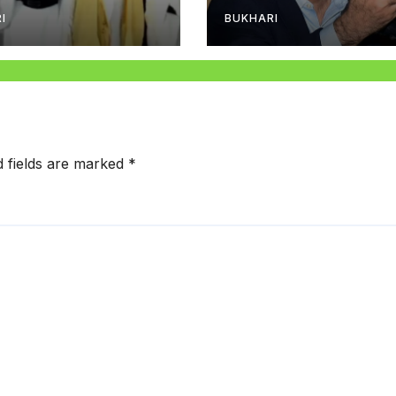
راعلیٰ مراد علی شاہ
I
BUKHARI
d fields are marked
*