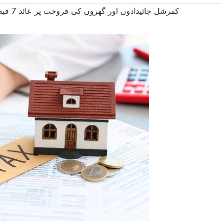
#کمرشل جائیدادوں اور گھروں کی فروخت پر عائد 7 فیصد ٹیکس ختم کر دیا