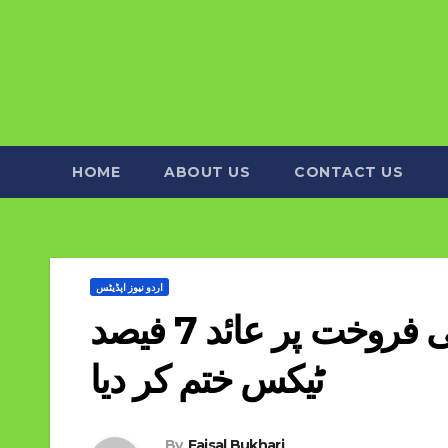
HOME
ABOUT US
CONTACT US
اردو نیوز اپڈیٹس
کمرشل جائیدادوں اور گھروں کی فروخت پر عائد 7 فیصد
ٹیکس ختم کر دیا
By
Faisal Bukhari