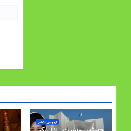
اردو نیوز اپڈیٹس
جسٹس مسرت ہلالی کی