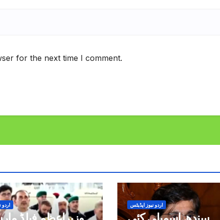
ser for the next time I comment.
اردو نیوز اپڈیٹس
اردو ن
سندھ اسمبلی کئی
وزیراعظم فیلڈ مار