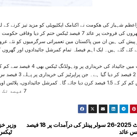
اعظم شہباز کی ھکومت نے اکنامک ایکٹیویٹی کو مزید تیز کرنے کے لئے 
گھروں کی فروخت پر عائد 7 فیصد ٹیکس ختم کر دیا
 پیش کی ہین ان مین پاکستان مین تعمیراتی سرگرمیوں کو نئے عرو
کے 2 فیصد کر دیا 
ٹیکس کم کر کے 1.5 فیصد کرن دیا جائے گا۔ کمرشل جائیدادوں،
7 فیصد تک کی فیڈرل ایکسائز ڈیوٹی ختم کر دی گئی ہے۔
بجٹ 2025-26 سولر پینلز کی درآمدات پر 18 فیصد
وزیر خز
س عائد
ٹیکس ٹو 