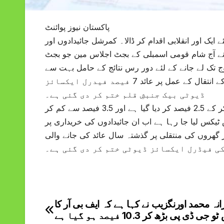
پاکستان نیوز پوائنٹ
ایک اور انقلابی اقدام کر ڈالا۔ کمرشل جائیدادوں اور
 وفاقی حکومت نے آج شام قومی اسمبلی کے بجٹ اجلاس مین جو بجٹ
ج تک لے جانے کے لئے دور رس نتائج کے حامل بہت سے
فیصلے کئے گئے ہیں۔ ایک اہم فیصلہ تمام کمرشل جائیدادوں اور گھروں کے انتقال کے عمل پر عائد 7 فیصد فیدرل ایکسائز
ڈیوٹی بیک جنبشِ قلم ختم کر دی گئی ہے۔
بجٹ میں جائیداد کی خریداری پر ودہولڈنگ ٹیکس بھی 4 فیصد سے کم کر کے 2.5 فیصد کر دیا گیا ہے اور 3.5 فیصد سے کم کر
گیا ہے۔ جن پراپرٹیز کی خریداری پر پہلے 3 فیصد س ٹیکس لیا جا رہا ہے اب ان جائیدادوں کی خریداری پر
 پلاٹس اور گھروں کی منتقلی پر گذشتہ سال عائد کی جانے والی
انہ محمد اورنگزیب نے کہا ہے کہ ایف بی آر کا
Post
جی ڈی پی بڑھ کر 10.3 فیصد ہو گیا ہے