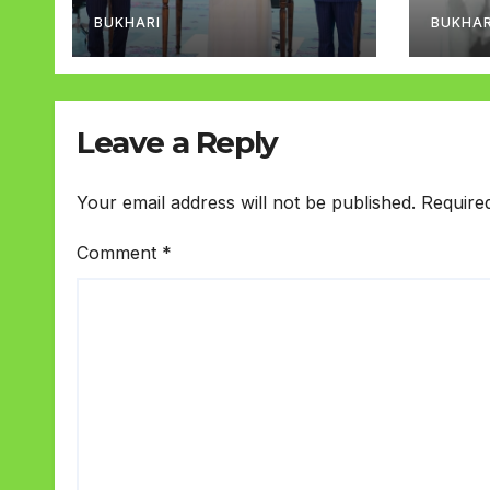
تصور ہوگا
BUKHARI
BUKHAR
Leave a Reply
Your email address will not be published.
Require
Comment
*