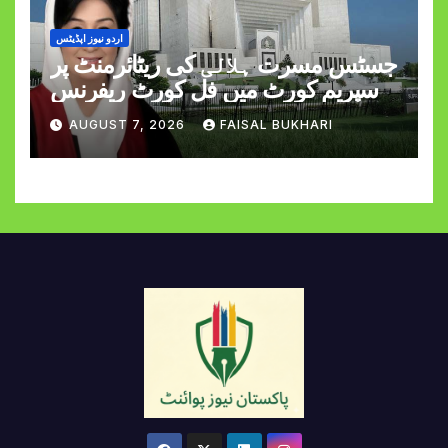
اردو نیوز اپڈیٹس
جسٹس مسرت ہلالی کی ریٹائرمنٹ پر
سپریم کورٹ میں فل کورٹ ریفرنس
AUGUST 7, 2026
FAISAL BUKHARI