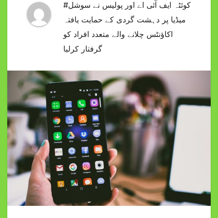
#کوئٹہ ایف آئی اے اور پولیس نے سوشل
میڈیا پر دہشت گردی کے حمایت یافتہ
اکاؤنٹس چلانے والے متعدد افراد کو
گرفتار کرلیا