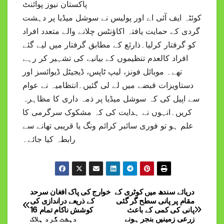
پاکستان نیوز پوائنٹ
کوئٹہ ایف آئی اے اور پولیس نے سوشل میڈیا پر دہشت
گردی کے حمایت یافتہ اکاؤنٹس چلانے والے متعدد افراد
کو گرفتار کرلیا۔ذارئع کے مطابق گرفتار میں لیے گئے
افراد کالعدم تنظیموں کے بیانیے کی تشہیر کر رہے
تھے۔ موبائل فونز، لیپ ٹاپس، ڈیجیٹل ڈیوائسز اور
دستاویزات قبضے میں لے لی گئیں۔انتظامیہ نے عوام
سے اپیل کی کہ سوشل میڈیا پر ذمہ داری کا مظاہرہ
کریں۔انہوں نے ہدایت کی کہ مشکوک سرگرمی کا
علم ہو تو فوری سائبر کرائم ونگ یا قریبی تھانے سے
رابطہ کیا جائے۔
دریائے سندھ میں کوٹری کے
خوارج کی پاک افغان سرحد
Post
مقام پر پانی سطح گر گئی
کے ذریعے دراندازی کی
پانی کی کمی کے باعث
کوشش ناکام تمام 16
navigation
زرعی زمینیں بنجر ہونے
دہشت گرد ہلاک