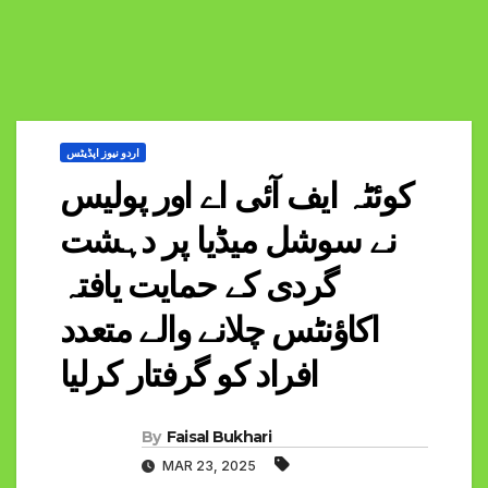
اردو نیوز اپڈیٹس
کوئٹہ ایف آئی اے اور پولیس
نے سوشل میڈیا پر دہشت
گردی کے حمایت یافتہ
اکاؤنٹس چلانے والے متعدد
افراد کو گرفتار کرلیا
By
Faisal Bukhari
MAR 23, 2025