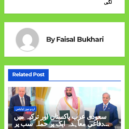
لگیں
By
Faisal Bukhari
Related Post
اردو نیوز اپڈیٹس
سعودی عرب پاکستان اور ترکیہ میں
دفاعی معاہدہ ایک پر حملہ سب پر