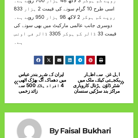
روپے کم ہوکر 3 لاکھ 48 ہزار 700 روپے ہے۔
اسی طرح 10 گرام سونے کی قیمت 2 ہزار 833
روپے کم ہوکر 2 لاکھ 98 ہزار 950 روپے ہے۔
دوسری جانب عالمی مارکیٹ میں بھی سونے کی
قیمت 33 ڈالر کم ہوکر 3305 ڈالر فی اونس
ہے۔
اہل غزہ سے اظہار
ایران کے شہر بندر عباس
Post
یکجہتی کیلئے ملک میں
میں دھماکے آگ بھڑک اٹھی
شٹر ڈاؤن ہڑتال کاروباری
4 افراد ہلاک 500 سے
navigation
مراکز بند سڑکیں سنسان
زائد زخمی
By
Faisal Bukhari