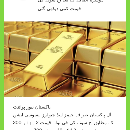
قیمت کمی دیکھی گئی
پاکستان نیوز پوائنٹ
آل پاکستان صرافہ جیمز اینڈ جیولرز ایسوسی ایشن
کے مطابق آج سونے کی فی تولہ قیمت 3 ہزار 300