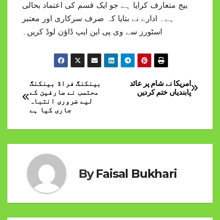
بیج متعارف کرایا ہے جو ایک قسم کی اعتماد بحالی
ہے۔ ادارے نے بتایا کہ صرف سرکاری اور معتبر
اسٹورز سے وی پی این ایپ ڈاؤن لوڈ کریں۔
امریکا نے شام پر عائد
بینکنگ فراڈ بینکنگ
Post
پابندیاں ختم کردیں
محتسب نے صارفین کے
لیے ضروری انتباہ
navigation
جاری کیا ہے
By
Faisal Bukhari