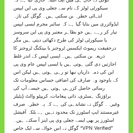
سیکورٹی ٹولز کے نام سے جعلی وی پی این ایپس
انتہائی خطرہ بن سکتی ہیں۔ گوگل کی تازہ
ایڈوائزری میں بتایا گیا ہے کہ سائبر مجرم ایسی ایپس
تیار کر رہے ہیں جو بظاہر معتبر وی پی این سروسز
یا سیکورٹی ٹولز کی طرح دکھائی دیتی ہیں مگر
درحقیقت ریموٹ ایکسس ٹروجنز یا بینکنگ ٹروجنز کا
ذریعہ بن سکتی ہیں۔ ایسی ایپس کے اندر غلط
اجازتیں دی گئی ہوتی ہیں یا ایسی ایپس عام وی پی
این کی ذمہ داریاں نبھا تو رہی ہوتی ہیں لیکن اس
کے باوجود وہ صارف کی اضافی حساس معلومات تک
رسائی حاصل کررہی ہوتی ہیں جیسے آپ کی
براؤزنگ ہسٹری، ذاتی پیغامات، کریپٹو والٹ ڈِیٹیلز
وغیرہ۔ گوگل نے نشاندہی کی ہے کہ یہ خطرہ صرف
غیرمستند ایپ اسٹورز تک محدود نہیں ہے بلکہ آفیشل
اسٹورز پر بھی ایسے جعلی وی پی اینز آ سکتے ہیں۔
گوگل نے اس حوالے سے ایک خاص “VPN Verified”