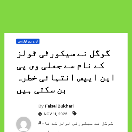
اردو نیوز اپڈیٹس
گوگل نے سیکورٹی ٹولز
کے نام سے جعلی وی پی
این ایپس انتہائی خطرہ
بن سکتی ہیں
By
Faisal Bukhari
NOV 11, 2025
#گوگل نے سیکورٹی ٹولز کے نام
سے جعلی وی پی این ایپس