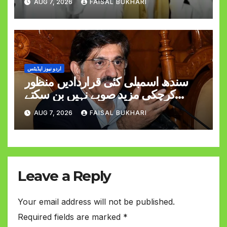
AUG 7, 2026
FAISAL BUKHARI
اردو نیوز اپڈیٹس
سندھ اسمبلی کئی قراردادیں منظور
کرچکی مزید صوبے نہیں بن سکتے
وزیراعلیٰ مراد علی شاہ
AUG 7, 2026
FAISAL BUKHARI
Leave a Reply
Your email address will not be published.
Required fields are marked
*