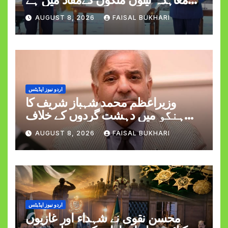
وزیراعظم شہبازشریف
AUGUST 8, 2026
FAISAL BUKHARI
اردو نیوز اپڈیٹس
وزیراعظم محمد شہباز شریف کا
ہنگو میں دہشت گردوں کے خلاف
کارروائی کے دوران کیپٹن حمزہ اکرم
AUGUST 8, 2026
FAISAL BUKHARI
کی شہادت پر اظہارِ افسوس
اردو نیوز اپڈیٹس
محسن نقوی نے شہداء اور غازیوں