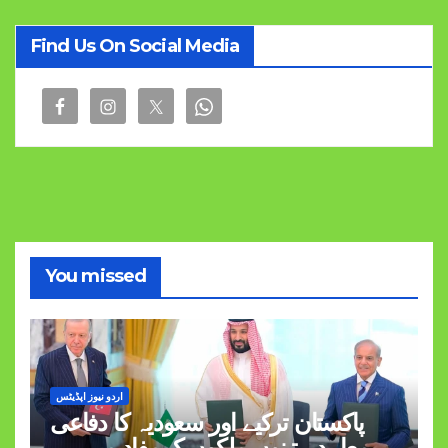
Find Us On Social Media
You missed
اردو نیوز اپڈیٹس
پاکستان ترکیے اور سعودیہ کا دفاعی
معاہدہ تینوں ملکوں کےمفاد میں ہے