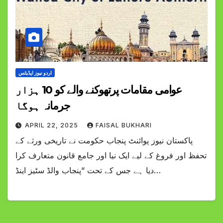
اردو نیوز اپڈیٹس
عوامی مقامات پرتھوکنے والے کو 10 ہزار
جرمانہ ہوگا
APRIL 22, 2025
FAISAL BUKHARI
پاکستان نیوز پوائنٹ پنجاب حکومت نے تاریخی ورثے کے
تحفظ اور فروغ کے لیے ایک نیا اور جامع قانون متعارف کرا
دیا ہے جس کے تحت “پنجاب والڈ سٹیز اینڈ…