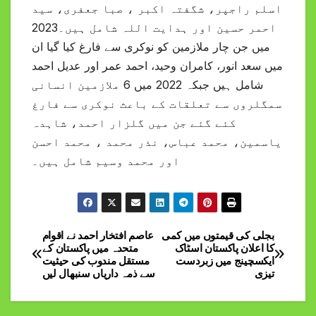
اسلم راجپر، شگفتہ اکبر ، صبا جعفری، سید
احمر حسین اور ہدایت اللہ شامل ہیں۔2023
میں جن چار ملازمین کو نوکری سے فارغ کیا گیا ان
میں سعد انور، کامران وحید، احمد عمر اور عدیل احمد
شامل ہیں جبکہ 2022 میں 6 ملازمین انسانی
سمگلروں سے تعلقات کے باعث نوکری سے فارغ
کئے گئے جن میں گلزار احمد، شاہدہ
یاسمین، محمد عباس، نذر محمد ، محمد احسن
اور محمد وسیم شامل ہیں۔
بجلی کی قیمتوں میں کمی
عاصم افتخار احمد نے اقوام
Post
کا اعلان پاکستان اسٹاک
متحدہ میں پاکستان کے
ایکسچینج میں زبردست
مستقل مندوب کی حیثیت
navigation
تیزی
سے ذمہ داریاں سنبھال لیں