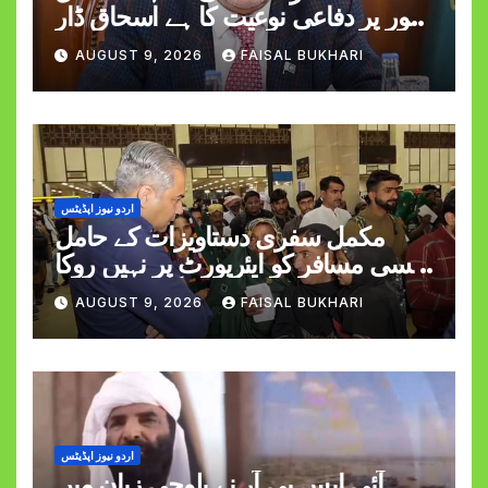
طور پر دفاعی نوعیت کا ہے اسحاق ڈار
کی وضاحت
AUGUST 9, 2026
FAISAL BUKHARI
اردو نیوز اپڈیٹس
مکمل سفری دستاویزات کے حامل
کسی مسافر کو ایئرپورٹ پر نہیں روکا
جائے گا وزیر داخلہ
AUGUST 9, 2026
FAISAL BUKHARI
اردو نیوز اپڈیٹس
آئی ایس پی آر نے بلوچی زبان میں