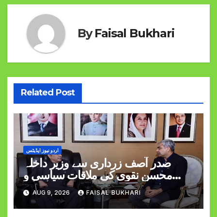
By
Faisal Bukhari
Related Post
اردو نیوز اپڈیٹس
صدر آصف زرداری سے وزیر داخلہ
محسن نقوی کی ملاقات سیاسی و
قومی امور پر گفتگو
AUG 9, 2026
FAISAL BUKHARI