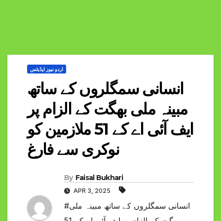
اردو نیوز اپڈیٹس
انسانی سمگلروں کے ساتھ
مبینہ ملی بھگت کے الزام پر
ایف آئی اے کے 51 ملازمین کو
نوکری سے فارغ
By
Faisal Bukhari
APR 3, 2025
#انسانی سمگلروں کے ساتھ مبینہ ملی
بھگت کے الزام پر ایف آئی اے کے 51