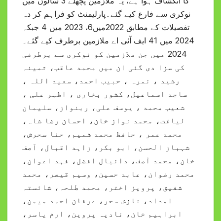
کا انکشاف ہوا ہے، یہ ملازمین پچھلے 3 سالوں میں
نوکری سے فارغ کیے گئے۔پارلیمنٹ کو فراہم کر دہ
تفصیلات کے مطابق 2022میں6، 2023 میں 4 جبکہ
2024 میں 41 ایف آئی اے ملازمین برطرف کیے گئے۔
2024 میں جن ملازمین کو نوکری سے برطرفی
کی سزا دی گئی ان میں محمد عاقب، ثمینہ
رشید ، نمرہ ، حبیب احمد، سعید اللہ ،
ساجد اسماعیل، کشور بخاری ، اظہر علی ،
شعیب محمد ، یوسف علی، ربنواز، سلیمان
لیاقت، محمد نواز خان، احسان رضا شاہ،
محمد عمر ، حافظ محمد شمیم، حنا سحرش،
شہباز الحسن، ابو بکر، زاہد اقبال، آصف
خان، محمد آصف، دانیال افضل، فہد اعوان،
محمد رضوان، عابد حسین، وسیم قیصر، محمد
شفیق، پرویز اختر، محمد طلحہ، شائستہ
امداد، نازش سحر، عرفان احمد میمن،
ابراہیم خان، نادیہ پروین، ارم یاسر،