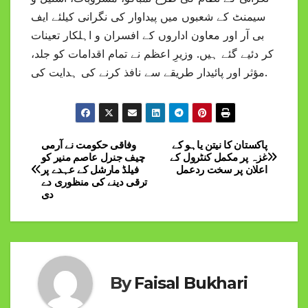
سیمنٹ کے شعبوں میں پیداوار کی نگرانی کیلئے ایف
بی آر اور معاون اداروں کے افسران و اہلکار تعینات
کر دئیے گئے ہیں. وزیرِ اعظم نے تمام اقدامات کو جلد،
مؤثر اور پائیدار طریقے سے نافذ کرنے کی ہدایت کی.
پاکستان کا نیتن یاہو کے
وفاقی حکومت نے آرمی
Post
غزہ پر مکمل کنٹرول کے
چیف جنرل عاصم منیر کو
اعلان پر سخت ردعمل
فیلڈ مارشل کے عہدے پر
navigation
ترقی دینے کی منظوری دے
دی
By
Faisal Bukhari