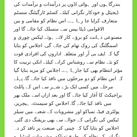
بندرگاہوں اور ہوائی اڈوں پر درآمدات و برآمدات کی
ڈیجیٹل و خودکار نگرانی کیلئے کسٹم ٹارگیٹنگ سسٹم
متعارف کرایا جا رہا ہے. اس نظام کو مقامی و بین
الاقوامی ڈیٹا بیس سے منسلک کیا جائے گا اور
مصنوعی ذہانت کو برؤے کار لاتے ہوئے ٹیکس چوری و
اسمگلنگ کی روک تھام کی جائے گی. اجلاس کو بتایا
گیا کہ ایف بی آر اور متعلقہ اداروں کی افرادی قوت
کو نئے نظام سے روشناس کرانے کیلئے انکی تربیت کا
مؤثر انتظام بھی کیا جارہا ہے. اجلاس کو مزید بتایا گیا
کہ اس نظام کو دو مرحلوں میں نافذ کیا جائے گا. پہلے
مرحلے میں کسی ایک بڑے شہر سے اس کے پائلٹ
پراجیکٹ کا آغاز کیا جائے گا اور بعد ازاں اسے ملک بھر
میں نافذ کیا جائے گا. اجلاس کو سیمنٹ، ہیچریز،
پولٹری فیڈ، تمباکو اور مشروبات کے شعبے میں سیلز
ٹیکس کی نگرانی کے حوالے سے بھی بریفنگ دی گئی.
اجلاس کو بتایا گیا کہ چینی کی صنعت پر نافذ کر دہ
نگرانی کے نظام کی طرح تمباکو، مشروبات، اسٹیل و