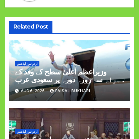
Related Post
اردو نیوز اپڈیٹس
وزیراعظم اعلیٰ سطح کے وفد کے
ہمراہ سہ روزہ دورہ پر سعودی عرب
روانہ
AUG 6, 2026
FAISAL BUKHARI
اردو نیوز اپڈیٹس