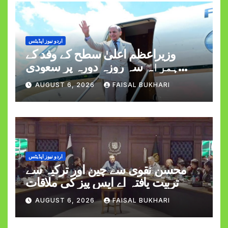
اردو نیوز اپڈیٹس
وزیراعظم اعلیٰ سطح کے وفد کے
ہمراہ سہ روزہ دورہ پر سعودی
عرب روانہ
AUGUST 6, 2026
FAISAL BUKHARI
اردو نیوز اپڈیٹس
محسن نقوی سے چین اور ترکیہ سے
تربیت یافتہ اے ایس پیز کی ملاقات
AUGUST 6, 2026
FAISAL BUKHARI