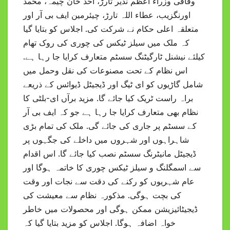
وفاقی وزراء اعظم نذیر تارڑ، احد خان چیمہ، محمد
اورنگزیب، عطاء اللہ تارڑ، چیئرمین ایف بی آر اور
متعلقہ اعلی حکام نے شرکت کی. اجلاس کو بتایا گیا
کہ ملک میں سیلز ٹیکس کی چوری کی روک تھام
کیلئے نیشنل ٹارگیٹنگ سسٹم متعارف کرایا جا رہا ہے.
اس نظام کے تحت مصنوعات کی نقل وحمل میں
شامل گاڑیوں کو ای ٹیگ اور ڈیجیٹل ڈیوائس کے ذریعے
براہ راست ٹریک کیا جائے گا. مزید برآں ای-بلٹی کا
نظام بھی متعارف کرایا جا رہا ہے جو کہ ایف بی آر
کے سسٹم پر جاری کی جائے گی. ملک کی تمام بڑی
شاہراہوں اور شہروں میں داخلے کی جگہوں پر
ڈیجیٹل مانیٹرنگ سسٹم نصب کیا جائے گا. اس اقدام
سے اسمگلنگ و سیلز ٹیکس چوری کا خاتمہ ہوگا اور
عام شہریوں کو رکنے کی دقت سے نجات اور وقت
کی بچت ہوگی. مذکورہ نظام سے معیشت کی
ڈیجیٹائیزیشن ممکن ہوگی اور محصولات میں خاطر
خواہ اضافہ ہوگا. اجلاس کو مزید بتایا گیا کہ