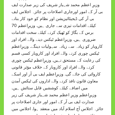
وزیرِ اعظم محمد شہباز شریف کی زیر صدارت ایف
بی آر کے امور اورجاری اصلاحات پر جائزہ اجلاس ایف
بی آر کی ڈیجیٹائیزیشن اور نظام کو خود کار بنانے
کیلئے اقدامات تیزی سے جاری ہیں. وزیرِاعظم 70
برس کے بگاڑ کو ٹھیک کرنے کیلئے سخت اقدامات
ضروری ہیں. وزیرِاعظم ٹیکس دینے والے افراد اور
کاروبار کو زیادہ سے زیادہ سہولیات دینگے. وزیرِاعظم
ٹیکس چوری کرنے والے افراد اور کاروبار کسی قسم
کی رعایت کے مستحق نہیں. وزیرِاعظم ٹیکس چوری
کرنے والے افراد اور کاروبار کے خلاف مؤثر قانونی
کاروائی کی جائے گی. وزیرِاعظم ایف بی آر اور اسکے
معاون قانون نافذ کرنے والے اداروں کی ٹیکس آمدن
میں اضافے کیلئے کوششیں قابل ستائش ہیں.
وزیرِاعظم وزیرِ اعظم محمد شہباز شریف کی زیر
صدارت ایف بی آر کے امور اور جاری اصلاحات پر
جائزہ اجلاس آج اسلام آباد میں منعقد ہوا. اجلاس میں