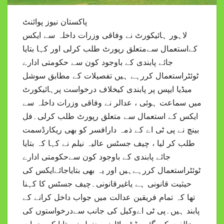
پاکستان نیوز پوائنٹ
لاہور ہائیکورٹ نے وفاقی وزرات داخلہ سے ایکس
کےاستعمال سےمتعلق رپورٹ طلب کرلی اور کہا بتایا
جائے پابندی کے باوجود کون سے حکومتی ادارے
ٹوئٹراستعمال کررہے ہیں تفصیلات کے مطابق سوشل
میڈیا ایپس پر پابندی کیخلاف درخواست پرہائیکورٹ
میں سماعت ہوئی ، عدالر نے وفاقی وزرات داخلہ سے
ایکس کے استعمال سے متعلق رپورٹ طلب کرلی۔فل
بینچ نے پی ٹی اے کے ذمہ دارافسر کو بھی ریکارڈسمت
طلب کر لیا ، چیف جسٹس عالیہ نیلم نے کہا کہ بتایا
جائے پابندی کے باوجود کون سےحکومتی ادارے
ٹوئٹراستعمال کررہےہیں اور یہ بھی بتایاجائےایکس کی
حیثیت قانونی ہے یاغیرقانونی۔چیف جسٹس کا کہنا
تھا کہ تمام فریقین عدالت میں جواب داخل کرانے کے
پابند ہیں۔پی ٹی اےوکیل کی جانب سےدرخواستوں کی