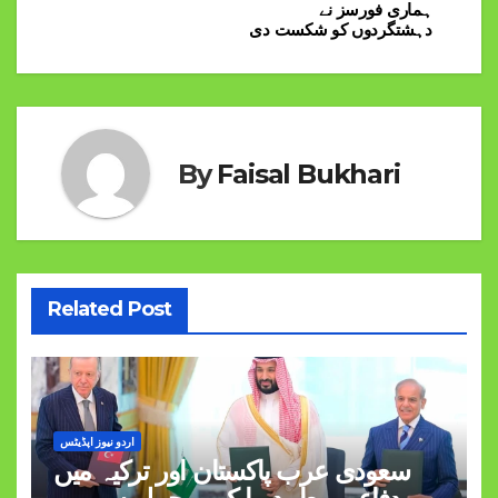
navigation
ہماری فورسز نے
دہشتگردوں کو شکست دی
By
Faisal Bukhari
Related Post
اردو نیوز اپڈیٹس
سعودی عرب پاکستان اور ترکیہ میں