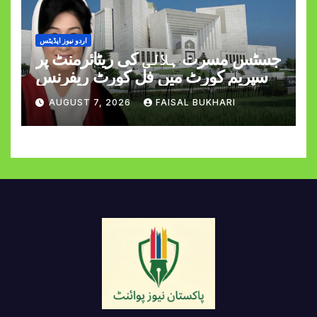
اردو نیوز اپڈیٹس
جسٹس مسرت ہلالی کی ریٹائرمنٹ پر
سپریم کورٹ میں فل کورٹ ریفرنس
AUGUST 7, 2026
FAISAL BUKHARI