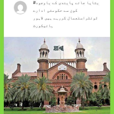
#بتایا جائے پابندی کے باوجود
کون سے حکومتی ادارے
ٹوئٹراستعمال کررہے ہیں لاہور
ہائیکورٹ