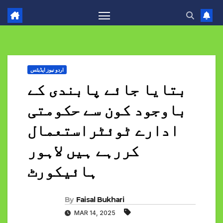
اردو نیوز اپڈیٹس
بتایا جائے پابندی کے
باوجود کون سے حکومتی
ادارے ٹوئٹراستعمال
کررہے ہیں لاہور
ہائیکورٹ
By
Faisal Bukhari
MAR 14, 2025