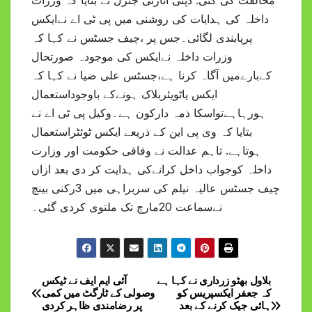
مخالفت کی گئی. ڈپٹی اٹارنی جنرل نے بتایا کہ وزرات
داخلہ کی ہدایات کی روشنی میں پی ٹی اے نےایکس
پرپابندی لگائی۔جس پر ،چیف جسٹس نے کہا کہ
وزرات داخلہ نےایکس کی موجودہ صورتحال
کےبارےمیں آگاہ کرنا ہے،جسٹس علی ضیا نے کہا کہ
ایکس یاٹویئربلاک ہونےکے باوجوداستعمال
ہورہاہےتواسکا ذمہ دارکون ہے۔وکیل پی ٹی اے نے
بتایا کہ وی پی این کے ذریعے ایکس ٹوئٹراستعمال
ہوتاہے. تاہم عدالت نے وفاقی حکومت اور وزارت
داخلہ کوجواب داخل کرانےکی ہدایت کر دی بعد ازاں
چیف جسٹس عالیہ نیلم کی سربراہی میں 3رکنی بینچ
نےسماعت 20مارچ تک ملتوی کردی گئی۔
بلاول بھٹو زرداری نے کہا ہے
آئی ایم ایف نے ٹیکس
Post
کہ جعفر ایکسپریس کو
وصولی کے ٹارگٹ میں کمی
ہائی جیک کرنے کے بعد
پر رضامندی ظاہر کردی