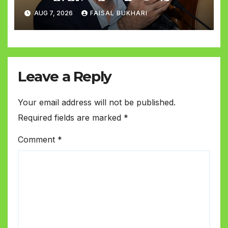
وزیراعلیٰ مراد علی شاہ
AUG 7, 2026
FAISAL BUKHARI
Leave a Reply
Your email address will not be published.
Required fields are marked
*
Comment
*