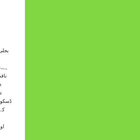
بجلی
ہے.ق
ناق
د
کے 
او