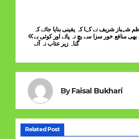
م شہباز شریف نے کہا کہ یقینی بنایا جائے کہ
Post
بھی منافع خور سزا سے بچ نہ پائے اور کوئی بے
navigation
گناہ زیر عتاب نہ آئے
By
Faisal Bukhari
Related Post