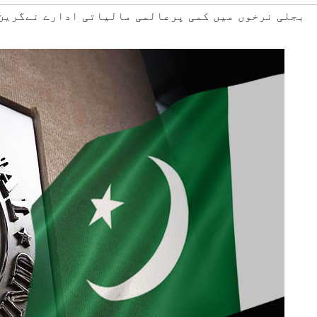
#بجلی نرخوں میں کمی پرعالمی مالیاتی ادارے نےگرین 