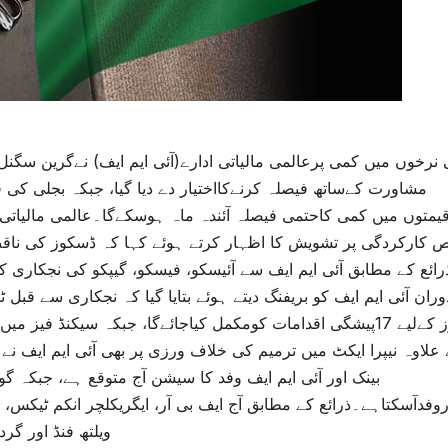
 نرخوں میں کمی پرعالمی مالیاتی ادارے(آئی ایم ایف) نےگرین سگنل د
یمتوں میں کمی کاحتمی فیصلہ آئندہ ماہ ہوسکےگا۔عالمی مالیاتی اد
ص کارکردگی پر تشویش کا اظہار کرتے ہوئے کہا کہ ڈسکوز کی ناقص
وران آئی ایم ایف کو بریفنگ دیتے ہوئے بتایا گیا کہ نجکاری سے قبل
ڈسکوز کےلیے 17پیشگی اقدامات کومکمل کیاجائےگا، جبکہ سیکنڈ 
علاوہ نیپرا ایکٹ میں ترمیم کی خلاف ورزی پر بھی آئی ایم ایف نے
بینک اور آئی ایم ایف وفد کا سیشن آج متوقع ہے، جبکہ گو
روفدآسکتاہے۔ذرائع کے مطابق آج ایف بی آر، ایگریکلچر انکم ٹیکس
ویلتھ فنڈ اور گ