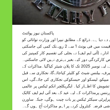
پاکستان نیوز پوائنٹ
ے دیا ہے۔ذرائع کے مطابق نیپرا اور وزارت توانائی کو
مشاورت کےساتھ فیصلہ کرنےکااختیار دے دیا گیا، جبکہ بجلی کی قیمت میں فی یونٹ 1 سے 2 روپےتک کمی کی جاسکتی
ارے (آئی ایم ایف) نے بجلی کی تقسیم کار کمپنیز کی
 کارکردگی دور کیے بغیر بہتری نہیں لائی جاسکتی۔
ذرائع کے مطابق آئی ایم ایف سے آئیسکو، فیسکو، گیپکو کی نجکاری کے لیے نومبر 2025 تک کا پلان شیئر کیاگیا۔مذاکرات کے
 ٹیرف، بیلنس شیٹ کو کلیئر کیاجائےگا، نجکاری سے قبل
فیز میں میپکو، لیسکو اور حیسکوکی نجکاری کی جائےگی، اس
 تشویش کا اظہار کیا۔ ایگریکلچر انکم ٹیکس پر عالمی
رننس پرمذاکرات کے لیے عید کے بعد آئی ایم ایف کاایک
، پراپرٹی سیکٹر ٹیکس پر بات چیت ہوگی، جبکہ ساورن
ردشی قرضہ کنٹرول کرنے پر اہم مذاکرات آج ہوں گے۔