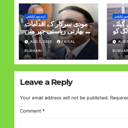
نیوز اپڈیٹس
اردو نیوز اپڈیٹس
کیلئے
مودی سرکار کے اقدامات
لک کو
نے بھارتی ریاستی جبر میں
ا کرنا
اضافہ کیا صدر وزیراعظم
AUG 5, 2026
FAISAL
AUG 5
 ڈار
BUKHARI
BUKHAR
Leave a Reply
Your email address will not be published.
Require
Comment
*