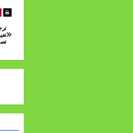
ترج
تعی
تصد