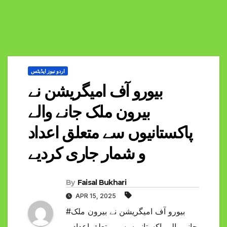
اردو نیوز اپڈیٹس
بیورو آف امیگریشن نے
بیرون ملک جانے والے
پاکستانیوں سے متعلق اعداد
و شمار جاری کردیے
By
Faisal Bukhari
APR 15, 2025
#بیورو آف امیگریشن نے بیرون ملک
جانے والے پاکستانیوں سے متعلق اعداد و