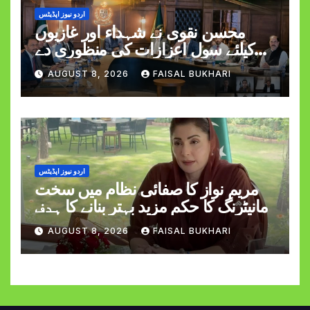
اردو نیوز اپڈیٹس
محسن نقوی نے شہداء اور غازیوں
کیلئے سول اعزازات کی منظوری دے
دی
AUGUST 8, 2026
FAISAL BUKHARI
اردو نیوز اپڈیٹس
مریم نواز کا صفائی نظام میں سخت
مانیٹرنگ کا حکم مزید بہتر بنانے کا ہدف
AUGUST 8, 2026
FAISAL BUKHARI