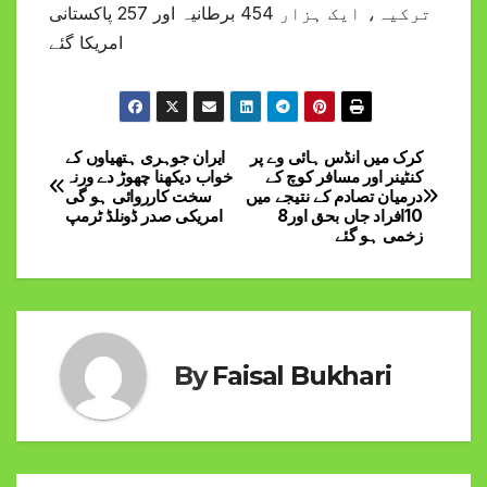
ترکیہ، ایک ہزار 454 برطانیہ اور 257 پاکستانی
امریکا گئے
کرک میں انڈس ہائی وے پر
ایران جوہری ہتھیاوں کے
Post
کنٹینر اور مسافر کوچ کے
خواب دیکھنا چھوڑ دے ورنہ
درمیان تصادم کے نتیجے میں
سخت کارروائی ہو گی
navigation
10افراد جاں بحق اور8
امریکی صدر ڈونلڈ ٹرمپ
زخمی ہو گئے
By
Faisal Bukhari