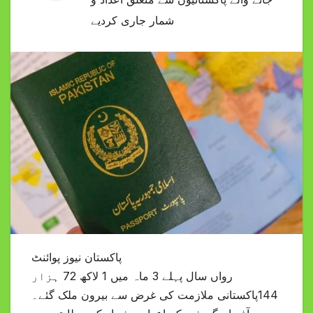
شمار جاری کردیے
پاکستان نیوز پوائنٹ
رواں سال پہلے 3 ماہ میں 1 لاکھ 72 ہزار
144پاکستانی ملازمت کی غرض سے بیرون ملک گئے۔