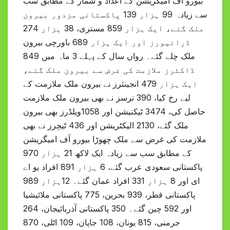
بیورو آف امیگریشن کے اعداد و شمار کے مطابق سب
سے زیادہ 99 ہزار 139 پاکستانی مزدور بیرون
ملک گئے، ایک ہزار 859 مستری، 38 ہزار 274
ڈرائیورز اور ایک ہزار 689 باورچی بیرون
ملک چلے گئے۔ رواں سال کے پہلے 3 ماہ میں 849
ڈاکٹرز ملازمت کی غرض سے بیرون ملک گئے،
ایک ہزار 479 انجینئرز نے بیرون ملک ملازمت کے
لیے رخ کیا، 390 نرسز نے بھی بیرون ملک ملازمت
حاصل کی، 3474 ٹیکنیشن اور 1058ویلڈرز بھی بیرون
ملک گئے، 2130 الیکٹریشن اور 436 ٹیچرز نے بھی
ملازمت کی غرض سے ملک چھوڑا بیورو آف امیگریشن
کے مطابق سب سے زیادہ ایک لاکھ 21 ہزار 970
پاکستانی سعودی عرب گئے، 6 ہزار 891 افراد یو اے
ای اور 8 ہزار 331 افراد عمان گئے۔ 12ہزار 989
پاکستانی قطر، 939 بحرین، 775 پاکستانی ملائیشیا
اور 592 چین گئے۔ 350 پاکستانی آذربائیجان، 264
جرمنی، 815 یونان، 108 جاپان، 109 اٹلی، 870