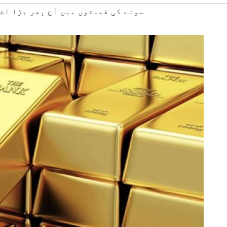
#سونے کی قیمتوں میں آج پھر بڑا اض