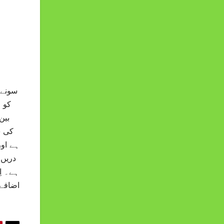
سونے 
کو 
کی س