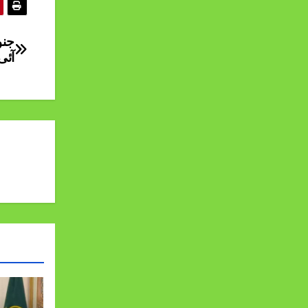
جنو
آئی