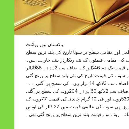
پاکستان نیوز پوائنٹ
لمی اور مقامی سطح پر سونا تاریخ کی بلند ترین سطح
کی مقامی قیمتوں کے نئے ریکارڈز بنتے جارہے ہیں۔
بین الاقوامی بلین مارکیٹ میں 18روزہ وقفے کے بعد فی اونس سونے کی قیمت یک دم 46ڈالر کے اضافے سے 2ہزار 988ڈالر
ونے کی قیمت تاریخ کی نئی بلند سطح پر پہنچ گئی
ہے اور 24قیراط کے حامل فی تولہ سونے کی قیمت 4ہزار 700روپے کے اضافے سے 3لاکھ 14ہزار روپے کی سطح پر آگئی ہے۔
دریں اثنا ملک میں فی 10 گرام سونے کی قیمت بھی 4ہزار 30روپے کے اضافے سے 2لاکھ 69ہزار 204روپے کی سطح پر آگئی
ہے۔ اِسی طرح فی تولہ چاندی کی قیمت 90روپے کے اضافے سے 3ہزار 530روپے اور فی 10 گرام چاندی کی قیمت 77روپے کے
اضافے سے 3ہزار 26روپے کی سطح پر آگئی ہے۔ واضح رہے کہ گزشتہ روز بھی سونے کی عالمی قیمت میں 27 ڈالر فی اونس