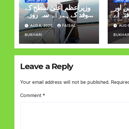
نیوز اپڈیٹس
اردو نیوز اپڈیٹس
 اور
وزیراعظم اعلیٰ سطح کے
تہ اے
وفد کے ہمراہ سہ روزہ
لاقات
دورہ پر سعودی عرب
AUG 6, 2026
FAISAL
AUG 6
روانہ
BUKHARI
BUKHAR
Leave a Reply
Your email address will not be published.
Require
Comment
*