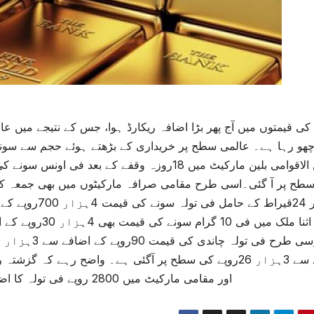
کی قیمتوں میں آج پھر بڑا اضافہ ریکارڈ ہوا، جس کے نتیجے میں عا
چھو رہا ہے۔ عالمی سطح پر خریداری کے بڑھتے ہوئے حجم سے سونے 
طح پر آ گئی۔اسی طرح مقامی صرافہ مارکیٹوں میں بھی جمعہ کو س
اور مقامی مارکیٹ میں 2800 روپے فی تولہ کا اضافہ ہونے سے قیمت بلند ترین سطح پر پہنچ گئی تھی۔