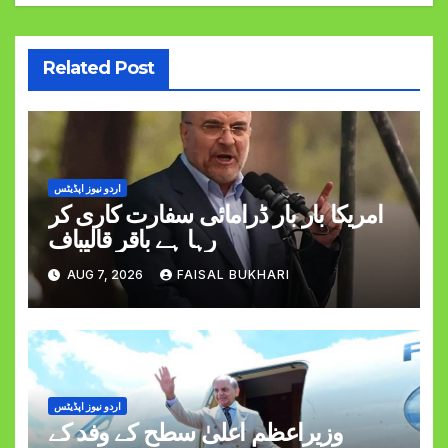
Related Post
اردو نیوز اپڈیٹس
امریکا بار بار ڈرامائی سفارت کاری کر
رہا ہے باقر قالیباف
AUG 7, 2026
FAISAL BUKHARI
اردو نیوز اپڈیٹس
وزیراعظم اعلیٰ سطح کے وفد کے