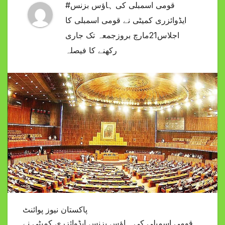
#قومی اسمبلی کی ہاؤس بزنس
ایڈوائزری کمیٹی نے قومی اسمبلی کا
اجلاس21مارچ بروزجمعہ تک جاری
رکھنے کا فیصلہ
پاکستان نیوز پوائنٹ
قومی اسمبلی کی ہاؤس بزنس ایڈوائزری کمیٹی نے