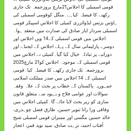
قومی اسمبلی کا اجلاس21مارچ بروزجمعہ تک جاری
رکھنے کا فیصلہ کیاہے۔منگل کوقومی اسمبلی کی
ہاؤس بزنس ایڈوائزری کمیٹی کا اجلاس اسپیکر قومی
اسمبلی سردار ایاز صادق کی صدارت میں منعقد ہوا۔
اجلاس میں قومی اسمبلی کے14 ویں اجلاس اور
دوسرے پارلیمانی سال کے پہلے اجلاس کے ایجنڈے اور
دورانیے پر تبادلہ خیال کیا گیا۔کمیٹی نے اجلاس میں
قومی اسمبلی کے موجودہ اجلاس کو21 مارچ2025
بروزجمعہ تک جاری رکھنے کا فیصلہ کیا۔قومی
اسمبلی کے 14 اجلاس میں صدر مملکت اسلامی
جمہوریہ پاکستان کے خطاب پر بحث کے علاہ وقفہ
سوالات اور عوامی فلاح و بہبود سے متعلق قانون
سازی کو زیر بحث لایا جائے گا۔کمیٹی اجلاس میں
وفاقی وزا رانا تنویر حسین، طارق فضل چوہدری،
خالد حسین مگسی اور ممبران قومی اسمبلی شیخ
آفتاب احمد، نزہت صادق، سید نوید قمر، اعجاز