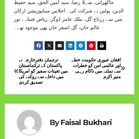
جاکھرانی، شہلا رضا، سید امین الحق، سید حفیظ
الدین، پولین نے شرکت کی۔ اجلاس میںاپوزیشن ارکان
میں سے زرتاج گل، ملک عامر ڈوگر، ریاض فتیانہ، نور
عالم خان، گل اصغر خان بھی موجود تھے۔
افغان عبوری حکومت خطے
ترجمان دفترخارجہ نے
Post
اور عالمی امن کو خطرات
پاکستان کے ترکمانستان
سے نمٹنے میں ناکام رہی
میں تعینات سفیر کو امریکا
navigation
منیر اکرم
میں داخلے سے روکنے کی
تصدیق کردی
By
Faisal Bukhari