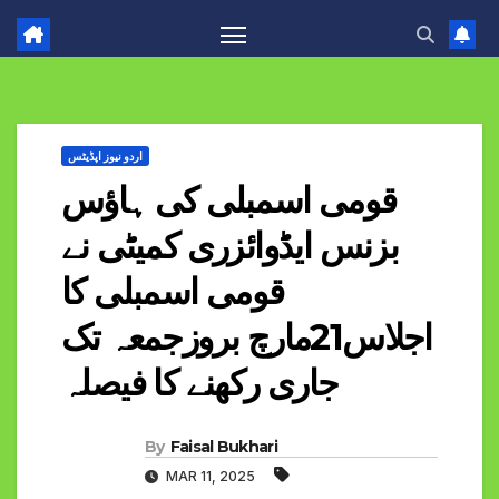
اردو نیوز اپڈیٹس
قومی اسمبلی کی ہاؤس
بزنس ایڈوائزری کمیٹی نے
قومی اسمبلی کا
اجلاس21مارچ بروزجمعہ تک
جاری رکھنے کا فیصلہ
By
Faisal Bukhari
MAR 11, 2025