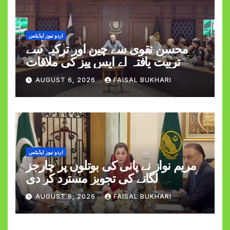
اردو نیوز اپڈیٹس
محسن نقوی سے چین اور ترکیہ سے
تربیت یافتہ اے ایس پیز کی ملاقات
AUGUST 6, 2026
FAISAL BUKHARI
اردو نیوز اپڈیٹس
مریم نواز نے پانی کی بوتلوں پر چارجز
لگانے کی تجویز مسترد کر دی
AUGUST 6, 2026
FAISAL BUKHARI