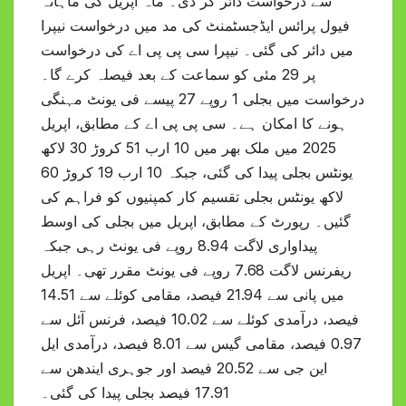
سے درخواست دائر کر دی۔ ماہ اپریل کی ماہانہ
فیول پرائس ایڈجسٹمنٹ کی مد میں درخواست نیپرا
میں دائر کی گئی۔ نیپرا سی پی پی اے کی درخواست
پر 29 مئی کو سماعت کے بعد فیصلہ کرے گا۔
درخواست میں بجلی 1 روپے 27 پیسے فی یونٹ مہنگی
ہونے کا امکان ہے۔ سی پی پی اے کے مطابق، اپریل
2025 میں ملک بھر میں 10 ارب 51 کروڑ 30 لاکھ
یونٹس بجلی پیدا کی گئی، جبکہ 10 ارب 19 کروڑ 60
لاکھ یونٹس بجلی تقسیم کار کمپنیوں کو فراہم کی
گئیں۔ رپورٹ کے مطابق، اپریل میں بجلی کی اوسط
پیداواری لاگت 8.94 روپے فی یونٹ رہی جبکہ
ریفرنس لاگت 7.68 روپے فی یونٹ مقرر تھی۔ اپریل
میں پانی سے 21.94 فیصد، مقامی کوئلے سے 14.51
فیصد، درآمدی کوئلے سے 10.02 فیصد، فرنس آئل سے
0.97 فیصد، مقامی گیس سے 8.01 فیصد، درآمدی ایل
این جی سے 20.52 فیصد اور جوہری ایندھن سے
17.91 فیصد بجلی پیدا کی گئی۔