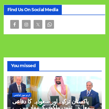
Find Us On Social Media
You missed
اردو نیوز اپڈیٹس
پاکستان ترکیے اور سعودیہ کا دفاعی
معاہدہ تینوں ملکوں کےمفاد میں ہے