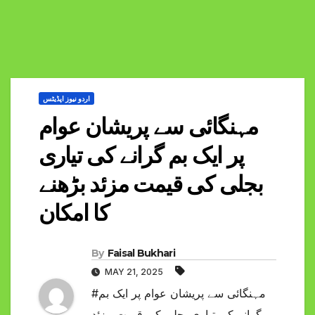
اردو نیوز اپڈیٹس
مہنگائی سے پریشان عوام
پر ایک بم گرانے کی تیاری
بجلی کی قیمت مزئد بڑھنے
کا امکان
By
Faisal Bukhari
MAY 21, 2025
#مہنگائی سے پریشان عوام پر ایک بم
گرانے کی تیاری بجلی کی قیمت مزئد