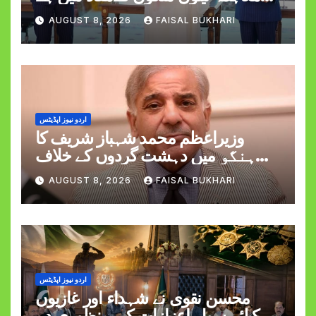
وزیراعظم شہبازشریف
AUGUST 8, 2026
FAISAL BUKHARI
اردو نیوز اپڈیٹس
وزیراعظم محمد شہباز شریف کا
ہنگو میں دہشت گردوں کے خلاف
کارروائی کے دوران کیپٹن حمزہ اکرم
AUGUST 8, 2026
FAISAL BUKHARI
کی شہادت پر اظہارِ افسوس
اردو نیوز اپڈیٹس
محسن نقوی نے شہداء اور غازیوں
کیلئے سول اعزازات کی منظوری دے