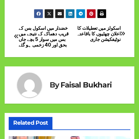
اسکولز میں تعطیلات کا
خضدار میں اسکول بس کے
Post
اعلان چھٹیوں کا باقاعدہ
قریب دھماکے کے نتیجے میں
نوٹیفکیشن جاری
بس میں سوار 5 بچے جاں
navigation
بحق اور 40 زخمی ہو گئے
By
Faisal Bukhari
Related Post