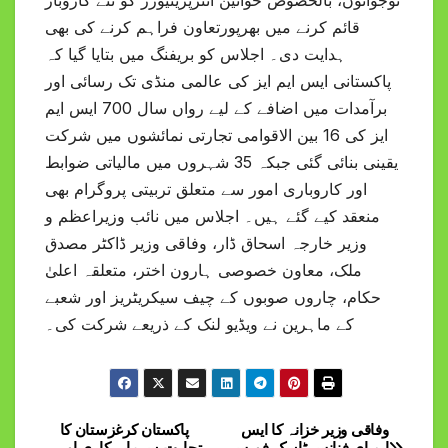
نوجوانوں، بالخصوص خواتین انٹرپرینیورز کو نئے کاروبار
قائم کرنے میں بھرپورتعاون فراہم کرنے کی بھی
ہدایت دی۔ اجلاس کو بریفنگ میں بتایا گیا کہ
پاکستانی ایس ایم ایز کی عالمی منڈی تک رسائی اور
برآمدات میں اضافے کے لیے رواں سال 700 ایس ایم
ایز کی 16 بین الاقوامی تجارتی نمائشوں میں شرکت
یقینی بنائی گئی جبکہ 35 شہروں میں مالیاتی ضوابط
اور کاروباری امور سے متعلق تربیتی پروگرام بھی
منعقد کیے گئے ہیں۔ اجلاس میں نائب وزیراعظم و
وزیر خارجہ اسحاق ڈار، وفاقی وزیر ڈاکٹر مصدق
ملک، معاون خصوصی ہارون اختر، متعلقہ اعلیٰ
حکام، چاروں صوبوں کے چیف سیکریٹریز اور شعبے
کے ماہرین نے ویڈیو لنک کے ذریعے شرکت کی۔
وفاقی وزیر خزانہ کا ایس
پاکستان کرغزستان کا
Post
ایم ای فنانس ٹاسک فورس
تجارت سرمایہ کاری اور