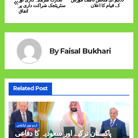
کے قیام کا اعلان
سٹریٹجک شراکت داری پر
navigation
اتفاق
By
Faisal Bukhari
Related Post
اردو نیوز اپڈیٹس
پاکستان ترکیے اور سعودیہ کا دفاعی