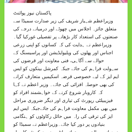
پاکستان نیوز پوائنٹ
وزیراعظم شہباز شریف کی زیر صدارت سمیڈا سے
متعلق جائزہ اجلاس میں چھوٹے اور درمیانے درجے کی
صنعتوں کی استعداد کار بڑھانے پر تفصیلی غورکیا گیا۔
وزیراعظم نے ہدایت کی کہ کسانوں کو اپنی زرعی
اجناس اور پھلوں کی ویلیوایڈیشن اور پراسیسنگ کے
حوالے سے آگاہی، فنی معاونت اور قرضوں کی
سہولت فراہم کی جائے جبکہ کمرشل بینکوں کو ایس
ایم ایز کے لیے خصوصی قرضہ اسکیمیں متعارف کرانے
کی بھی حوصلہ افزائی کی جائے۔ وزیر اعظم نے کہا
کہ کاروبار شروع کرنے کے خواہشمند افراد کو
فیزیبیلٹی رپورٹ کی تیاری اور دیگر ضروری مراحل
میں بھی مکمل معاونت فراہم کی جائےجبکہ ایس ایم
ایز کی ترقی کی راہ میں حائل رکاوٹوں کو ہنگامی
بنیادوں پر دور کیا جائے۔وزیراعظم نے سمیڈا کو