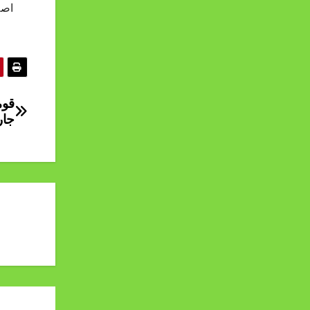
اصل
جار