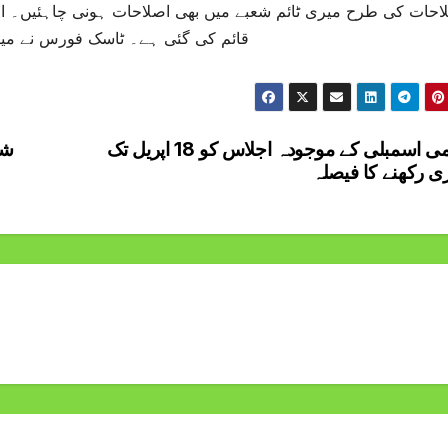
احات کی طرح میری ٹائم شعبے میں بھی اصلاحات ہونی چاہئیں۔ او
قائم کی گئی ہے۔ ٹاسک فورس نے می
قومی اسمبلی کے موجودہ اجلاس کو 18 اپریل تک
شم
ی رکھنے کا فیصلہ