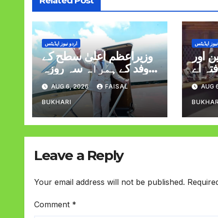
Related Post
نیوز اپڈیٹس
اردو نیوز اپڈیٹس
 اور
وزیراعظم اعلیٰ سطح کے
تہ اے
وفد کے ہمراہ سہ روزہ
لاقات
دورہ پر سعودی عرب
AUG 6, 2026
FAISAL
AUG 6
روانہ
BUKHARI
BUKHAR
Leave a Reply
Your email address will not be published.
Require
Comment
*