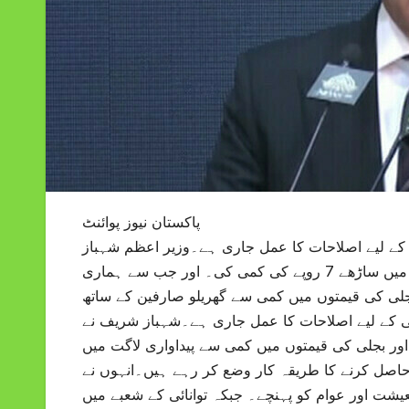
پاکستان نیوز پوائنٹ
کے لیے اصلاحات کا عمل جاری ہے۔وزیر اعظم شہباز
شریف نے گفتگو کرتے ہوئے کہا کہ چند دن پہلے ہم نے بجلی کی قیمتوں میں ساڑھے 7 روپے کی کمی کی۔ اور جب سے ہماری
ی کی قیمتوں میں کمی سے گھریلو صارفین کے ساتھ
می کے لیے اصلاحات کا عمل جاری ہے۔شہباز شریف نے
اور بجلی کی قیمتوں میں کمی سے پیداواری لاگت میں
 حاصل کرنے کا طریقہ کار وضع کر رہے ہیں۔انہوں نے
شت اور عوام کو پہنچے۔ جبکہ توانائی کے شعبے میں