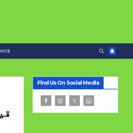
VICE
Find Us On Social Media
قی