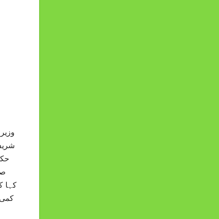
وزیر
حکو
صن
کہا ک
کمی 