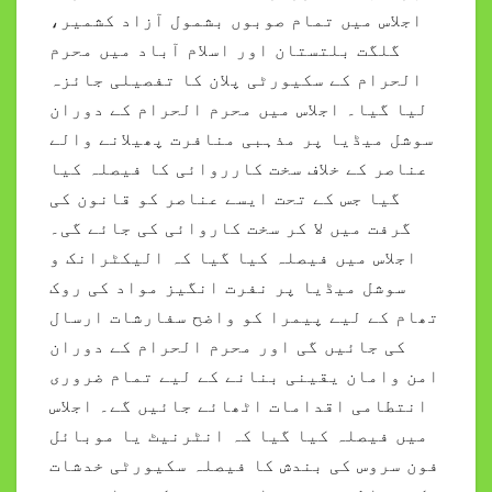
اجلاس میں تمام صوبوں بشمول آزاد کشمیر،
گلگت بلتستان اور اسلام آباد میں محرم
الحرام کے سکیورٹی پلان کا تفصیلی جائزہ
لیا گیا۔ اجلاس میں محرم الحرام کے دوران
سوشل میڈیا پر مذہبی منافرت پھیلانے والے
عناصر کے خلاف سخت کارروائی کا فیصلہ کیا
گیا جس کے تحت ایسے عناصر کو قانون کی
گرفت میں لا کر سخت کاروائی کی جائے گی۔
اجلاس میں فیصلہ کیا گیا کہ الیکٹرانک و
سوشل میڈیا پر نفرت انگیز مواد کی روک
تھام کے لیے پیمرا کو واضح سفارشات ارسال
کی جائیں گی اور محرم الحرام کے دوران
امن وامان یقینی بنانے کے لیے تمام ضروری
انتطامی اقدامات اٹھائے جائیں گے۔ اجلاس
میں فیصلہ کیا گیا کہ انٹرنیٹ یا موبائل
فون سروس کی بندش کا فیصلہ سکیورٹی خدشات