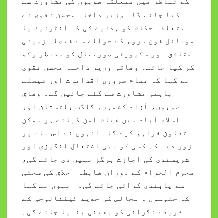
کے تناظر میں متعلقہ صوبوں کی مشاورت سے
کیا جائے گا۔ وزیر داخلہ محسن نقوی نے
متعلقہ حکام کو ہدایت کی کہ انٹرنیٹ یا
موبائل فون سروس کے حوالے سے فیصلہ زمینی
حقائق اور سکیورٹی صورتحال کو مدنظر رکھ
کر کیا جائے۔ وفاقی وزیر داخلہ محسن نقوی
نے کہا کہ تمام ضروری اقدامات اور فیصلے
باہمی مشاورت سے کئے جائیں گے۔ وفاق
صوبوں، آزاد کشمیر، گلگت بلتستان اور
اسلام آباد میں قیام امن کیلئے ہر ممکن
تعاون فراہم کرے گا۔ انہوں نے اس بات پر
زور دیا کہ کسی کو بھی اشتعال انگیزی اور
شرپسندی کی اجازت ہرگز نہیں دی جائے گی،
محرم الحرام کے دوران ضابطہ اخلاق کی سختی
سے پابندی کرائی جائے گی۔ انہوں نے کہا
کہ جلوسوں و مجالس کی جدید ٹیکنالوجی کے
ذریعے نگرانی کو یقینی بنایا جائے گی۔