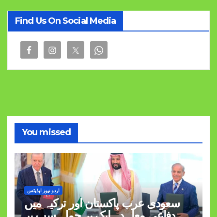
Find Us On Social Media
You missed
اردو نیوز اپڈیٹس
سعودی عرب پاکستان اور ترکیہ میں
دفاعی معاہدہ ایک پر حملہ سب پر