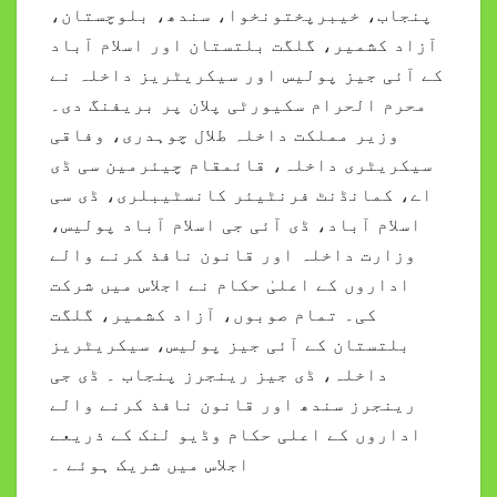
پنجاب، خیبرپختونخوا، سندھ، بلوچستان،
آزاد کشمیر، گلگت بلتستان اور اسلام آباد
کے آئی جیز پولیس اور سیکریٹریز داخلہ نے
محرم الحرام سکیورٹی پلان پر بریفنگ دی۔
وزیر مملکت داخلہ طلال چوہدری، وفاقی
سیکریٹری داخلہ، قائمقام چیئرمین سی ڈی
اے، کمانڈنٹ فرنٹیئر کانسٹیبلری، ڈی سی
اسلام آباد، ڈی آئی جی اسلام آباد پولیس،
وزارت داخلہ اور قانون نافذ کرنے والے
اداروں کے اعلیٰ حکام نے اجلاس میں شرکت
کی۔ تمام صوبوں، آزاد کشمیر، گلگت
بلتستان کے آئی جیز پولیس، سیکریٹریز
داخلہ، ڈی جیز رینجرز پنجاب ۔ ڈی جی
رینجرز سندھ اور قانون نافذ کرنے والے
اداروں کے اعلی حکام وڈیو لنک کے ذریعے
اجلاس میں شریک ہوئے ۔