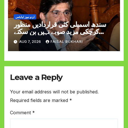
اردو نیوز اپڈیٹس
سندھ اسمبلی کئی قراردادیں منظور
کرچکی مزید صوبے نہیں بن سکتے
وزیراعلیٰ مراد علی شاہ
AUG 7, 2026
FAISAL BUKHARI
Leave a Reply
Your email address will not be published.
Required fields are marked
*
Comment
*