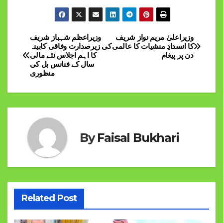
وزیراعلیٰ مریم نواز شریف
وزیراعظم شہباز شریف
Post
کا انسدادِ منشیات کا عالمی
کی زیرصدارت وفاقی کابینہ
دن پر پیغام
کا اہم اجلاس نئے مالی
navigation
سال کے فنانس بل کی
منظوری
By
Faisal Bukhari
Related Post