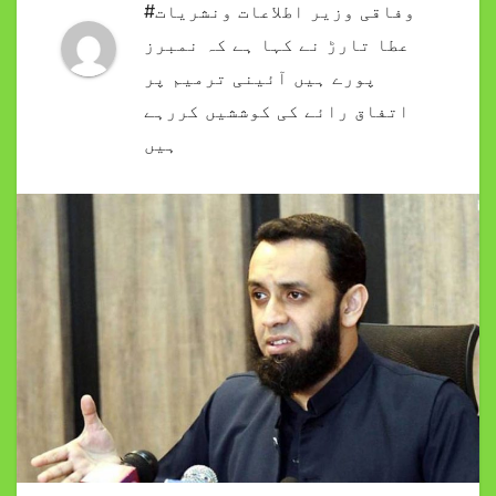
#وفاقی وزیر اطلاعات ونشریات
عطا تارڑ نے کہا ہے کہ نمبرز
پورے ہیں آئینی ترمیم پر
اتفاق رائے کی کوششیں کررہے
ہیں