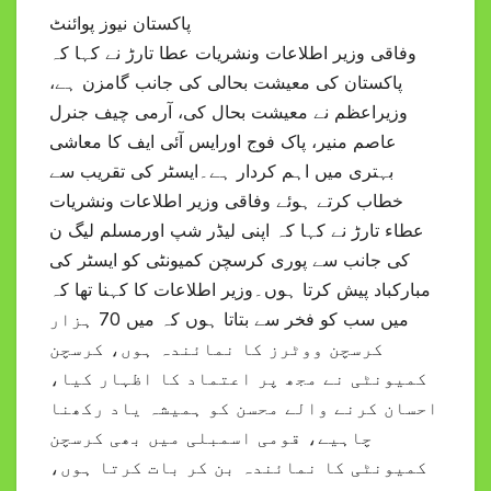
پاکستان نیوز پوائنٹ
وفاقی وزیر اطلاعات ونشریات عطا تارڑ نے کہا کہ
پاکستان کی معیشت بحالی کی جانب گامزن ہے،
وزیراعظم نے معیشت بحال کی، آرمی چیف جنرل
عاصم منیر، پاک فوج اورایس آئی ایف کا معاشی
بہتری میں اہم کردار ہے۔ایسٹر کی تقریب سے
خطاب کرتے ہوئے وفاقی وزیر اطلاعات ونشریات
عطاء تارڑ نے کہا کہ اپنی لیڈر شپ اورمسلم لیگ ن
کی جانب سے پوری کرسچن کمیونٹی کو ایسٹر کی
مبارکباد پیش کرتا ہوں۔وزیر اطلاعات کا کہنا تھا کہ
میں سب کو فخر سے بتاتا ہوں کہ میں 70 ہزار
کرسچن ووٹرز کا نمائندہ ہوں، کرسچن
کمیونٹی نے مجھ پر اعتماد کا اظہار کیا،
احسان کرنے والے محسن کو ہمیشہ یاد رکھنا
چاہیے، قومی اسمبلی میں بھی کرسچن
کمیونٹی کا نمائندہ بن کر بات کرتا ہوں،