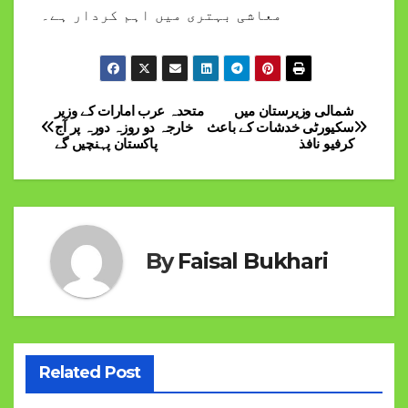
معاشی بہتری میں اہم کردار ہے۔
شمالی وزیرستان میں
متحدہ عرب امارات کے وزیر
Post
سکیورٹی خدشات کے باعث
خارجہ دو روزہ دورہ پر آج
کرفیو نافذ
پاکستان پہنچیں گے
navigation
By
Faisal Bukhari
Related Post