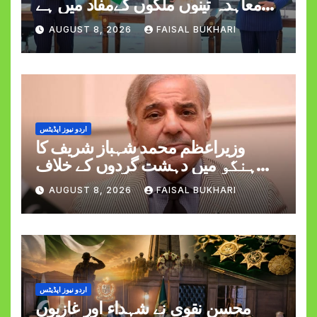
معاہدہ تینوں ملکوں کےمفاد میں ہے
وزیراعظم شہبازشریف
AUGUST 8, 2026
FAISAL BUKHARI
اردو نیوز اپڈیٹس
وزیراعظم محمد شہباز شریف کا
ہنگو میں دہشت گردوں کے خلاف
کارروائی کے دوران کیپٹن حمزہ اکرم
AUGUST 8, 2026
FAISAL BUKHARI
کی شہادت پر اظہارِ افسوس
اردو نیوز اپڈیٹس
محسن نقوی نے شہداء اور غازیوں