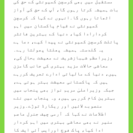
مستقبل میں بھی کرسچن کمیونٹی کے حق کی
بات ہمیشہ کرتا رہوں گا، آپ کے حق کی آواز
اٹھاتا رہوں گا۔انہوں نے کہا کہ کرسچن
کمیونٹی نے قیام پاکستان میں اہم
کردارادا کیا، دنیا کے بہترین فائٹر
پائلٹ کرسچن کمیونٹی نے پیدا کیے، دعا ہے
یہ گلدستہ ہمیشہ پھلتا پھولتا رہے۔
وزیراعظم شہبازشریف نے معیشت بحال کی،
معاشی حالات مزید بہتری کی جانب گامزن
ہیں، دنیا کے مالیاتی ادارے تعریف کررہے
ہیں کہ پاکستانی معیشت بہتر ہوئی ہے،
جبکہ وزیراعلیٰ مریم نواز بھی پنجاب میں
بہترین کام کررہی ہیں، وہ پنجاب میں نئے
منصوبے لائیں اور ریکارڈ توڑے۔وزیر
اطلاعات نے کہا کہ آرمی چیف جنرل عاصم
منیر نے بھی معاشی بہتری میں اہم کردار
ادا کیا، پاک فوج اورایس آئی ایف کا