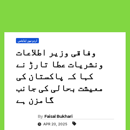
اردو نیوز اپڈیٹس
وفاقی وزیر اطلاعات
ونشریات عطا تارڑ نے
کہا کہ پاکستان کی
معیشت بحالی کی جانب
گامزن ہے
By
Faisal Bukhari
APR 20, 2025