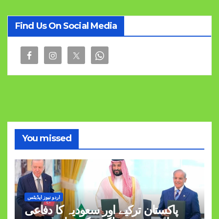
Find Us On Social Media
You missed
اردو نیوز اپڈیٹس
پاکستان ترکیے اور سعودیہ کا دفاعی