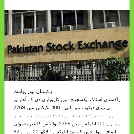
پاکستان نیوز پوائنٹ
پاکستان اسٹاک ایکسچینج میں کاروباری دن کے آغاز پر
ہی تیزی دیکھنے میں آئی۔ 100 انڈیکس میں 2769
پوائنٹس کا اضافہ ہوا۔کاروبار کے آغاز
پر ہی 100 انڈیکس میں 2769 پوائنٹس کا غیرمعمولی
اضافہ ہوا، جس کے بعد انڈیکس 1 لاکھ 20 ہزار67