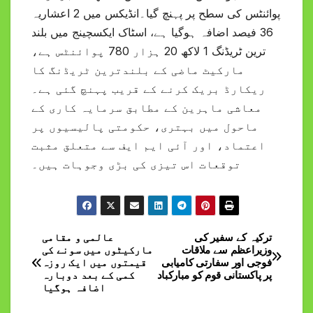
پوائنٹس کی سطح پر پہنچ گیا۔انڈیکس میں 2 اعشاریہ
36 فیصد اضافہ ہوگیا ہے، اسٹاک ایکسچینج میں بلند
ترین ٹریڈنگ 1 لاکھ 20 ہزار 780 پوائنٹس ہے،
مارکیٹ ماضی کے بلندترین ٹریڈنگ کا
ریکارڈ بریک کرنے کے قریب پہنچ گئی ہے۔
معاشی ماہرین کے مطابق سرمایہ کاری کے
ماحول میں بہتری، حکومتی پالیسیوں پر
اعتماد، اور آئی ایم ایف سے متعلق مثبت
توقعات اس تیزی کی بڑی وجوہات ہیں۔
ترکیہ کے سفیر کی
عالمی و مقامی
Post
وزیراعظم سے ملاقات
مارکیٹوں میں سونے کی
فوجی اور سفارتی کامیابی
قیمتوں میں ایک روزہ
navigation
پر پاکستانی قوم کو مبارکباد
کمی کے بعد دوبارہ
اضافہ ہوگیا