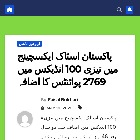
اردو نیوز اپڈیٹس
پاکستان اسٹاک ایکسچینج
میں تیزی 100 انڈیکس میں
2769 پوائنٹس کا اضافہ
By
Faisal Bukhari
MAY 13, 2025
#پاکستان اسٹاک ایکسچینج میں تیزی
100 انڈیکس میں اضافے سے دو سال
بعد 48 ہزار کی حد بحال ہوگئی