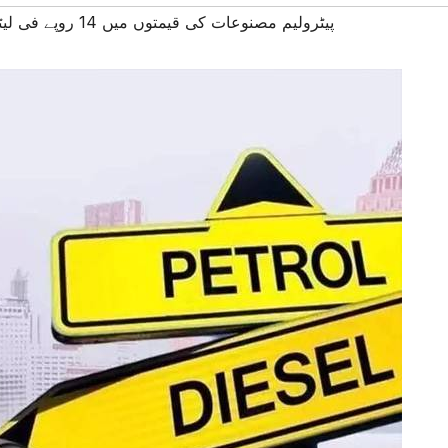
#پیٹرولیم مصنوعات کی قیمتوں میں 14 روپے فی لیٹر تک کمی کا امکان