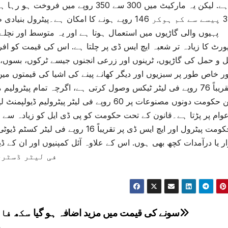
34 پیسے سے کم ہوکر 146 روپے ہونے کا امکان ہے۔پ
پہیوں والی گاڑیوں میں استعمال ہوتا ہے اور یہ متوسط اور نچل
ورٹ کا زیادہ تر شعبہ ایچ ایس ڈی پر چلتا ہے. اس کی قیمت کو افرا
ل و حمل کی گاڑیوں، ٹرینوں اور زرعی انجنوں جیسے ٹرکوں، بسوں، ٹ
ور خاص طور پر سبزیوں اور دیگر کھانے پینے کی اشیا کی قیمتوں می
پر تقریباً 76 روپے فی لیٹر ٹیکس وصول کرتی ہے، اگرچہ تمام پ
لیکن حکومت دونوں مصنوعات پر 60 روپے فی لیٹ
حکومت پیٹرول اور ایچ ایس ڈی پر تقری
فی لیٹر ڈسٹری
سونے کی قیمت میں مزید اضافہ ہو گیا
سکھ فار
ک