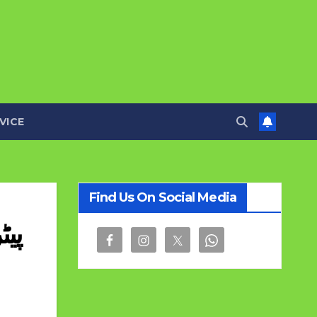
VICE
Find Us On Social Media