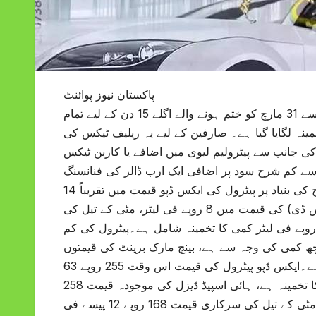
پاکستان نیوز پوائنٹ
بین الاقوامی مارکیٹ میں اتار چڑھاؤ اور درآمدی پریمیم کی وجہ سے 31 مارچ کو ختم ہونے والے اگلے 15 دن کے لیے تمام
ے فی لیٹر تک کمی کا تخمینہ لگایا گیا ہے۔ صارفین کے لیے یہ ریلیف ٹیکس کی
ی جانب سے پیٹرولیم لیوی میں اضافے یا کاربن ٹیکس
ف) سے کم شرح سود پر اضافی ایک ارب ڈالر کی فنانسنگ
حاصل کی جاسکے۔باخبر ذرائع کا کہنا ہے کہ موجودہ ٹیکس کی شرح کی بنیاد پر پیٹرول کی ایکس ڈپو قیمت میں تقریباً 14
روپے کمی کا تخمینہ لگایا گیا تھا. جس کے بعد ہائی اسپیڈ ڈیزل (ایچ ایس ڈی) کی قیمت میں 8 روپے فی لیٹر، مٹی کے تیل کی
مت میں 10 روپے فی لیٹر اور لائٹ ڈیزل کی قیمت میں تقریباً 7 روپے فی لیٹر کمی کا تخمینہ شامل ہے۔پیٹرول کی کم
کچھ کمی کی وجہ سے ہے، بینچ مارک برینٹ کی قیمتوں
میں گزشتہ 10 دن کے دوران تقریباً 3 ڈالر فی بیرل کی کمی دیکھی گئی ہے۔ایکس ڈپو پیٹرول کی قیمت اس وقت 255 روپے 63
پیسے فی لیٹر ہے، اور اس کی قیمت کم ہوکر 242 روپے تک آنے کا تخمینہ ہے، ہائی اسپیڈ ڈیزل کی موجودہ قیمت 258
روپے 64 پیسے فی لیٹر ہے، جو کم ہو کر تقریباً 250 روپے ہو جائے گی. مٹی کے تیل کی سرکاری قیمت 168 روپے 12 پیسے فی