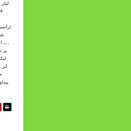
ٹرانسپ
نق
ہے، ا