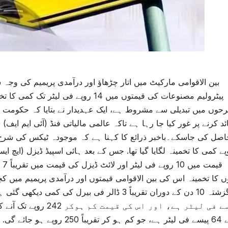
پیٹرولیم مصنوعات کی قیمتوں میں 14 روپ
حوں میں تبدیلی سے مشروط ہے، ایک عہدیدار نے بتایا کہ حکومت ک
ئد کرنے پر غور کیا جا رہا ہے تاکہ عالمی مالیاتی فنڈ (آئی ایم ای
قی
ں کا تخمینہ اس کی بین الاقوامی قیمتوں اور درآمدی پریمیم میں 