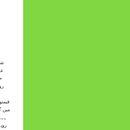
شر
عا
قیمتو