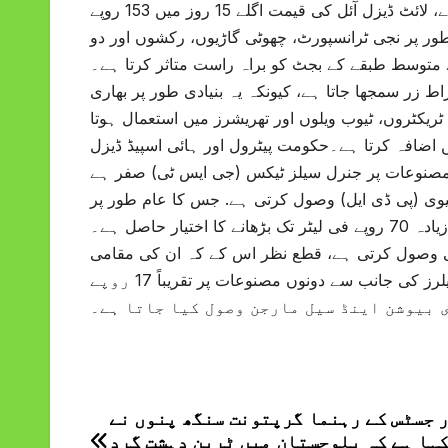
لیٹر ہے. لیکن یہ مارکیٹ میں 300 سے 350 روپے میں فروخت ہو رہا ہے، لائٹ ڈیزل آئل کی قیمت اگلے 15 روز میں 153 روپے
یٹرول بنیادی طور پر نجی ٹرانسپورٹ، چھوٹی گاڑیوں، رکشوں اور دو
ے متوسط طبقے کے بجٹ کو براہ راست متاثر کرتا ہے۔
ط زر سمجھا جاتا ہے، کیونکہ یہ بنیادی طور پر بھاری
ریکٹروں، ٹیوب ویلوں اور تھریشرز میں استعمال ہوتا
ں اضافہ کرتا ہے۔حکومت پیٹرول اور ہائی اسپیڈ ڈیزل
یٹرولیم مصنوعات پر جنرل سیلز ٹیکس (جی ایس ٹی) صفر ہے
ر پیٹرولیم ڈیولپمنٹ لیوی (پی ڈی ایل) وصول کرتی ہے. جس کا عام طور پر
اثر عوام پر پڑتا ہے۔قانون کے تحت حکومت کو پی ڈی ایل کو زیادہ سے زیادہ 70 روپے فی لیٹر تک بڑھانے کا اختیار حاصل ہے۔
باً 16 روپے فی لیٹر کسٹم ڈیوٹی وصول کرتی ہے، قطع نظر اس کے کہ ان کی مقامی
پیداوار یا درآمدات کچھ بھی ہوں. اس کے علاوہ آئل کمپنیوں اور ان کے ڈیلرز کی جانب سے دونوں مصنوعات پر تقریباً 17 روپے
 بیوشن اینڈ سیل مارجن وصول کیا جاتا ہے۔
 جسٹس کے رہنما گرپتونت سنگھ پنوں نے
Post
ہا ہے کہ بلوچستان میں ٹرین دہشت گرد