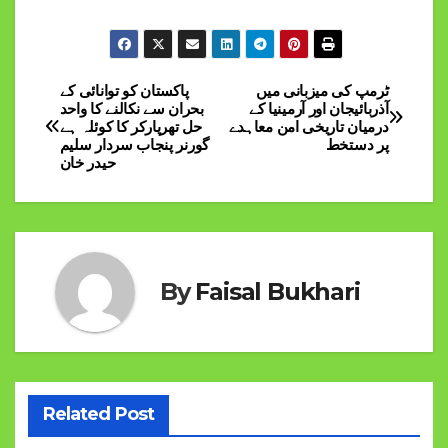
ٹرمپ کی میزبانی میں
پاکستان کو توانائی کے
Post
آذربائیجان اور آرمینیا کے
بحران سے نکالنے کا واحد
درمیان تاریخی امن معاہدے
حل تھرپارکر کا کوئلہ ہے
navigation
پر دستخط
گورنر پنجاب سردار سلیم
حیدر خان
By
Faisal Bukhari
Related Post