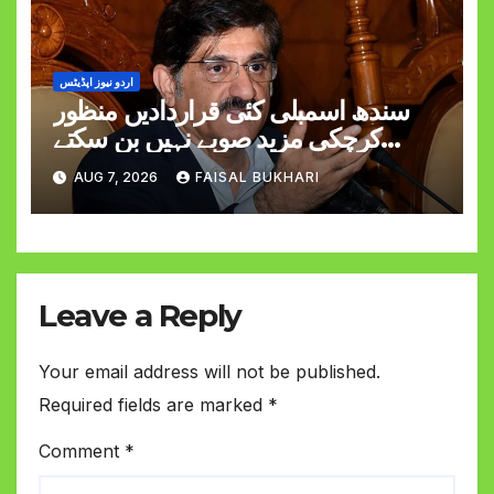
اردو نیوز اپڈیٹس
سندھ اسمبلی کئی قراردادیں منظور
کرچکی مزید صوبے نہیں بن سکتے
وزیراعلیٰ مراد علی شاہ
AUG 7, 2026
FAISAL BUKHARI
Leave a Reply
Your email address will not be published.
Required fields are marked
*
Comment
*