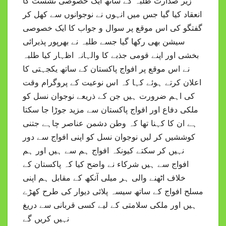
زیر صدارت طلبہ کے ساتھ ایک خصوصی نشست کا
انعقاد کیا گیا جس میں انہوں نے نوجوانوں سے کھل کر
گفتگو کی اس موقع پر سوال و جواب کا ایک خصوصی
سیشن بھی رکھا گیا جسے طلبہ نے بھرپور پذیرائی
بخشی اور اپنے قومی جذبے کا والہانہ اظہار کیا طلبہ
نے اس موقع پر افواج پاکستان کے ساتھ یکجہتی کا
اعلان کرتے ہوئے کہا کہ اس نوعیت کے پروگرام وقت
کی اہم ضرورت ہیں جن کے ذریعے نوجوان نسل کو
ملکی دفاع اور افواج پاکستان سے مزید جوڑا جا سکتا
ہے ان کا کہنا تھا کہ وطن دشمن عناصر چاہے جتنی
کوششیں کر لیں نوجوان نسل کو اپنی افواج سے دور
نہیں کر سکتے کیونکہ افواج ہم سے ہیں اور ہم
افواج سے ہیں شرکاء نے واضح کیا کہ پاکستان کے
خلاف اٹھنے والی ہر میلی آنکھ کے مقابل ہم اپنی
مسلح افواج کے ساتھ سیسہ پلائی دیوار کی طرح کھڑے
ہیں اور ملکی سلامتی کے لیے کسی قربانی سے دریغ
نہیں کریں گے