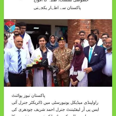
پاکستان سے اظہار یکجہتی
پاکستان نیوز پوائنٹ
راولپنڈی میڈیکل یونیورسٹی میں ڈائریکٹر جنرل آئی
ایس پی آر لیفٹیننٹ جنرل احمد شریف چودھری کی