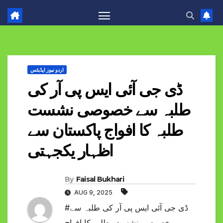
اردو نیوز اپڈیٹس
ڈی جی آئی ایس پی آر کی
طلبہ سے خصوصی نشست
طلبہ کا افواج پاکستان سے
اظہار یکجہتی
By
Faisal Bukhari
AUG 9, 2025
#ڈی جی آئی ایس پی آر کی طلبہ سے
خصوصی نشست، طلبہ کا افواج