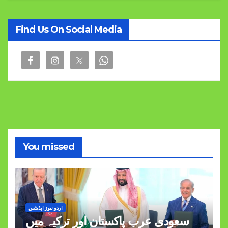
Find Us On Social Media
You missed
اردو نیوز اپڈیٹس
سعودی عرب پاکستان اور ترکیہ میں